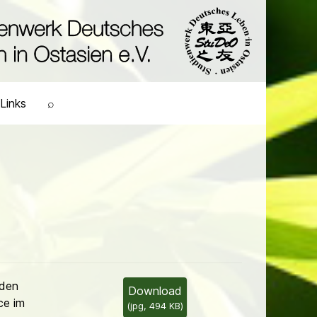
Links
⌕
 den
Download
ce im
(
jpg,
494 KB
)