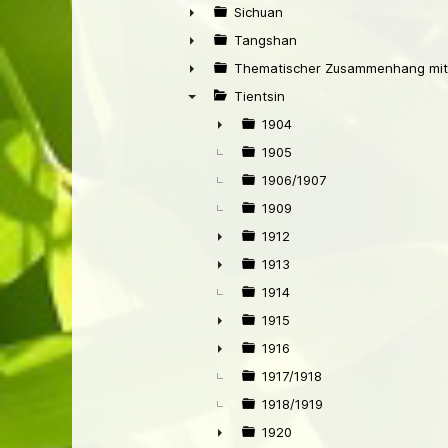
►
Sichuan
►
Tangshan
►
Thematischer Zusammenhang mit
►
Tientsin
▼
1904
►
1905
1906/1907
1909
1912
►
1913
►
1914
1915
►
1916
►
1917/1918
1918/1919
1920