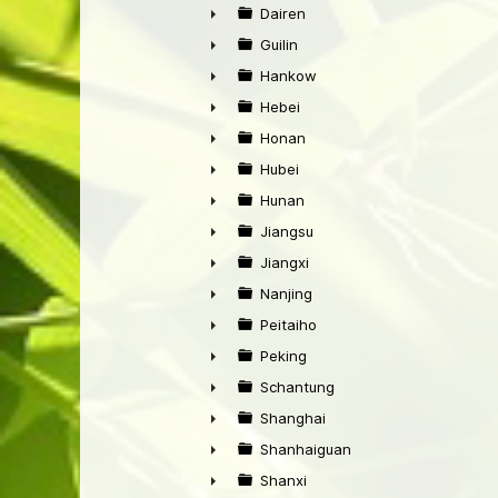
►
Dairen
►
Guilin
►
Hankow
►
Hebei
►
Honan
►
Hubei
►
Hunan
►
Jiangsu
►
Jiangxi
►
Nanjing
►
Peitaiho
►
Peking
►
Schantung
►
Shanghai
►
Shanhaiguan
►
Shanxi