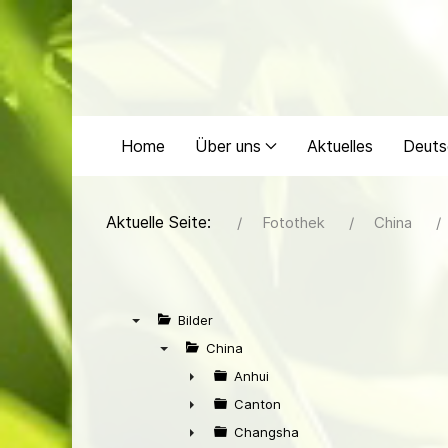
Home
Über uns
Aktuelles
Deuts
Aktuelle Seite:
Fotothek
China
Bilder
▼
China
▼
Anhui
►
Canton
►
Changsha