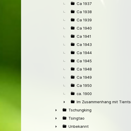
Ca 1937
Ca 1938
Ca 1939
Ca 1940
Ca 1941
Ca 1943
Ca 1944
Ca 1945
Ca 1948
Ca 1949
Ca 1950
ca. 1900
Im Zusammenhang mit Tients
►
Tschungking
►
Tsingtao
►
Unbekannt