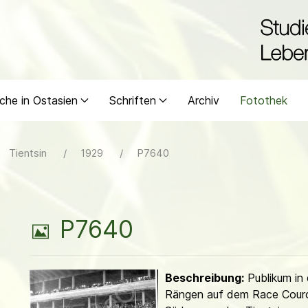
che in Ostasien
Schriften
Archiv
Fotothek
Tientsin
1929
P7640
B
P7640
i
Beschreibung:
Publikum in
l
Rängen auf dem Race Cour