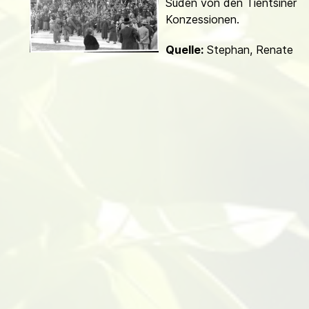
Süden von den Tientsiner
d
Konzessionen.
Quelle:
Stephan, Renate