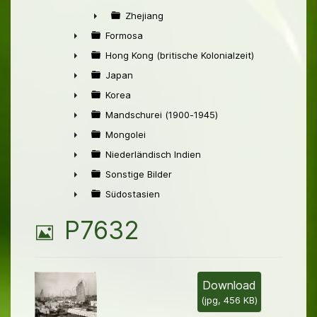
►
Zhejiang
►
Formosa
►
Hong Kong (britische Kolonialzeit)
►
Japan
►
Korea
►
Mandschurei (1900-1945)
►
Mongolei
►
Niederländisch Indien
►
Sonstige Bilder
►
Südostasien
►
B
P7632
i
l
Download
(
jpg,
456 KB
)