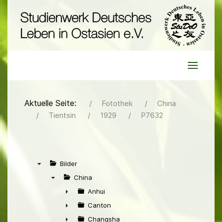
Aktuelle Seite:
Fotothek
China
Tientsin
1929
P7632
Bilder
▼
China
▼
Anhui
►
Canton
►
Changsha