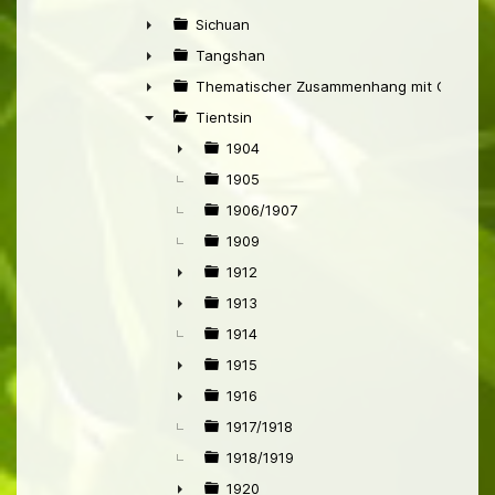
►
Sichuan
►
Tangshan
►
Thematischer Zusammenhang mit China
►
Tientsin
▼
1904
►
1905
1906/1907
1909
1912
►
1913
►
1914
1915
►
1916
►
1917/1918
1918/1919
1920