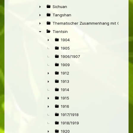
►
Sichuan
►
Tangshan
►
Thematischer Zusammenhang mit China
►
Tientsin
▼
1904
►
1905
1906/1907
1909
1912
►
1913
►
1914
1915
►
1916
►
1917/1918
1918/1919
1920