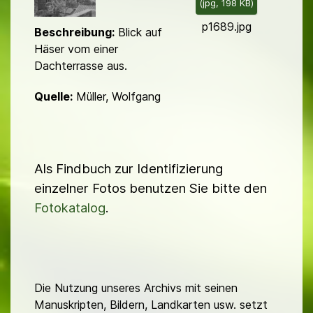
(
jpg,
198 KB
)
d
p1689.jpg
Beschreibung:
Blick auf
Häser vom einer
Dachterrasse aus.
Quelle:
Müller, Wolfgang
Als Findbuch zur Identifizierung
einzelner Fotos benutzen Sie bitte den
Fotokatalog
.
Die Nutzung unseres Archivs mit seinen
Manuskripten, Bildern, Landkarten usw. setzt