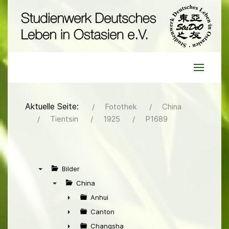
Aktuelle Seite:
Fotothek
China
Tientsin
1925
P1689
Bilder
▼
China
▼
Anhui
►
Canton
►
Changsha