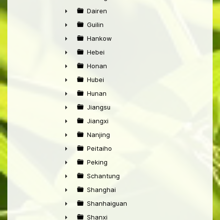
►
Dairen
►
Guilin
►
Hankow
►
Hebei
►
Honan
►
Hubei
►
Hunan
►
Jiangsu
►
Jiangxi
►
Nanjing
►
Peitaiho
►
Peking
►
Schantung
►
Shanghai
►
Shanhaiguan
►
Shanxi