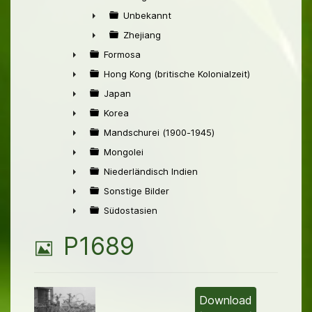
►
Unbekannt
►
Zhejiang
►
Formosa
►
Hong Kong (britische Kolonialzeit)
►
Japan
►
Korea
►
Mandschurei (1900-1945)
►
Mongolei
►
Niederländisch Indien
►
Sonstige Bilder
►
Südostasien
►
B
P1689
i
l
Download