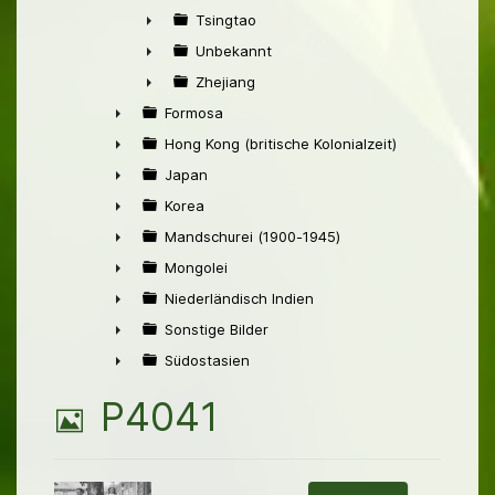
►
Tsingtao
►
Unbekannt
►
Zhejiang
►
Formosa
►
Hong Kong (britische Kolonialzeit)
►
Japan
►
Korea
►
Mandschurei (1900-1945)
►
Mongolei
►
Niederländisch Indien
►
Sonstige Bilder
►
Südostasien
►
B
P4041
i