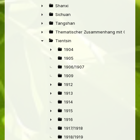
►
Shanxi
►
Sichuan
►
Tangshan
►
Thematischer Zusammenhang mit China
►
Tientsin
▼
1904
►
1905
1906/1907
1909
1912
►
1913
►
1914
1915
►
1916
►
1917/1918
1918/1919