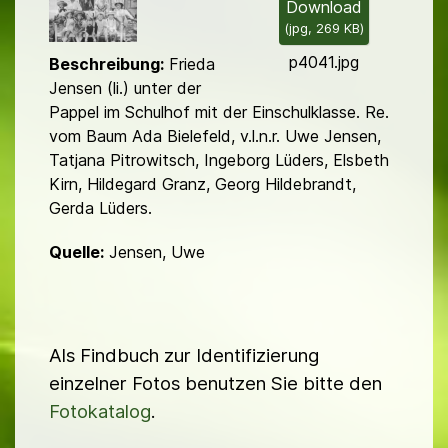
l
Download
(
jpg,
269 KB
)
d
p4041.jpg
Beschreibung:
Frieda
Jensen (li.) unter der
Pappel im Schulhof mit der Einschulklasse. Re.
vom Baum Ada Bielefeld, v.l.n.r. Uwe Jensen,
Tatjana Pitrowitsch, Ingeborg Lüders, Elsbeth
Kirn, Hildegard Granz, Georg Hildebrandt,
Gerda Lüders.
Quelle:
Jensen, Uwe
Als Findbuch zur Identifizierung
einzelner Fotos benutzen Sie bitte den
Fotokatalog
.