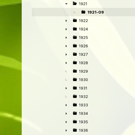
►
1921
▼
1921-09
1922
►
1924
►
1925
►
1926
►
1927
►
1928
►
1929
1930
1931
►
1932
1933
►
1934
►
1935
►
1936