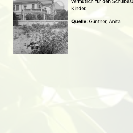
vermutlich für den Schulbes
d
Kinder.
Quelle:
Günther, Anita