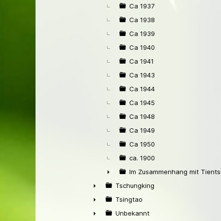
Ca 1937
Ca 1938
Ca 1939
Ca 1940
Ca 1941
Ca 1943
Ca 1944
Ca 1945
Ca 1948
Ca 1949
Ca 1950
ca. 1900
Im Zusammenhang mit Tients
►
Tschungking
►
Tsingtao
►
Unbekannt