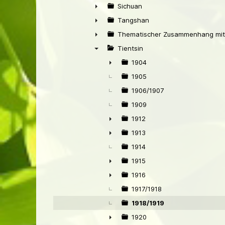
►
Sichuan
►
Tangshan
►
Thematischer Zusammenhang mit
►
Tientsin
▼
1904
►
1905
1906/1907
1909
1912
►
1913
►
1914
1915
►
1916
►
1917/1918
1918/1919
1920