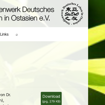
Links
⌕
on Dr.
Download
n),
(
jpg,
279 KB
)