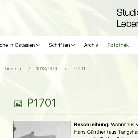
che in Ostasien
Schriften
Archiv
Fotothek
Tientsin
1918/1919
P1701
B
P1701
i
Beschreibung:
Wohnhaus v
l
Hans Günther (aus Tangsha