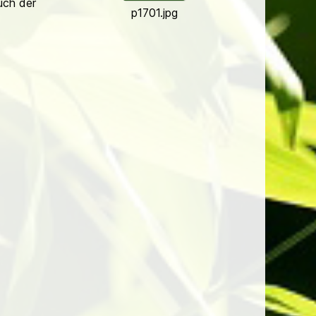
uch der
p1701.jpg