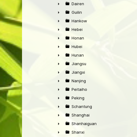
►
Dairen
►
Guilin
►
Hankow
►
Hebei
►
Honan
►
Hubei
►
Hunan
►
Jiangsu
►
Jiangxi
►
Nanjing
►
Peitaiho
►
Peking
►
Schantung
►
Shanghai
►
Shanhaiguan
►
Shanxi