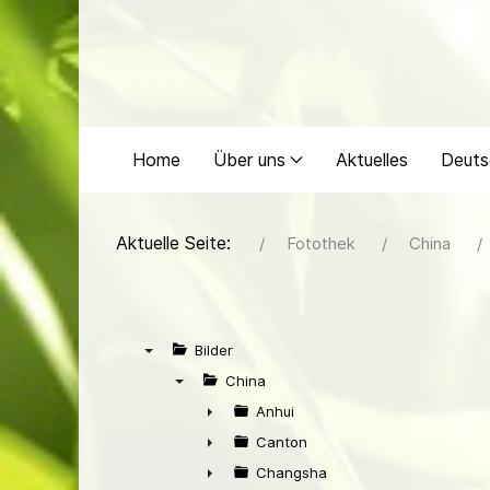
Home
Über uns
Aktuelles
Deuts
Aktuelle Seite:
Fotothek
China
Bilder
▼
China
▼
Anhui
►
Canton
►
Changsha