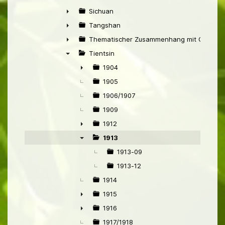
►
Sichuan
►
Tangshan
►
Thematischer Zusammenhang mit China
►
Tientsin
▼
1904
►
1905
1906/1907
1909
1912
►
1913
▼
1913-09
1913-12
1914
1915
►
1916
►
1917/1918