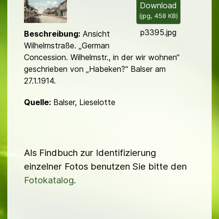
l
Download
(
jpg,
458 KB
)
d
p3395.jpg
Beschreibung:
Ansicht
Wilhelmstraße. „German
Concession. Wilhelmstr., in der wir wohnen“
geschrieben von „Habeken?“ Balser am
27.1.1914.
Quelle:
Balser, Lieselotte
Als Findbuch zur Identifizierung
einzelner Fotos benutzen Sie bitte den
Fotokatalog
.