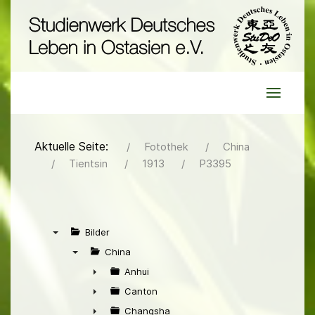
Aktuelle Seite:
Fotothek
China
Tientsin
1913
P3395
Bilder
▼
China
▼
Anhui
►
Canton
►
Changsha