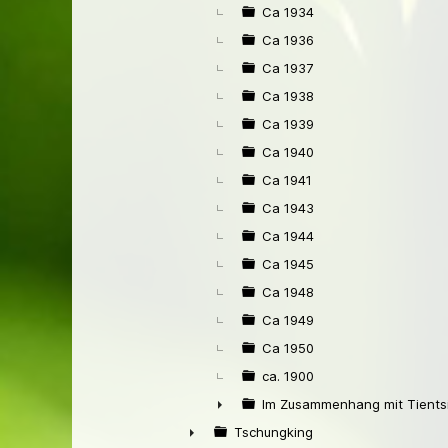
Ca 1934
Ca 1936
Ca 1937
Ca 1938
Ca 1939
Ca 1940
Ca 1941
Ca 1943
Ca 1944
Ca 1945
Ca 1948
Ca 1949
Ca 1950
ca. 1900
Im Zusammenhang mit Tients
►
Tschungking