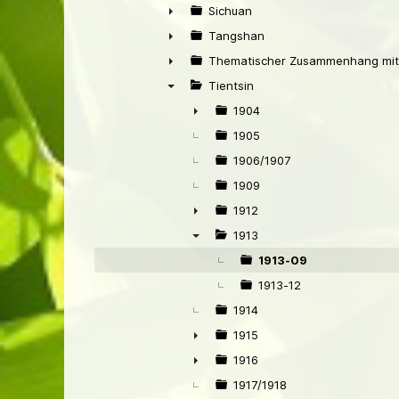
►
Sichuan
►
Tangshan
►
Thematischer Zusammenhang mit
►
Tientsin
▼
1904
►
1905
1906/1907
1909
1912
►
1913
▼
1913-09
1913-12
1914
1915
►
1916
►
1917/1918