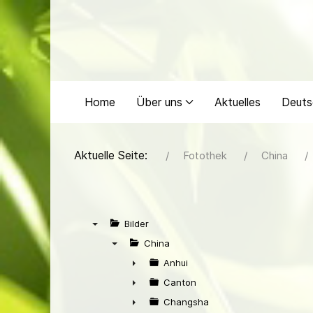
Home
Über uns
Aktuelles
Deuts
Aktuelle Seite:
Fotothek
China
Bilder
▼
China
▼
Anhui
►
Canton
►
Changsha