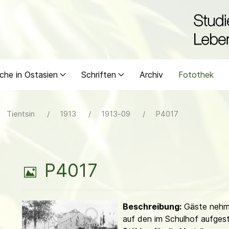
che in Ostasien
Schriften
Archiv
Fotothek
Tientsin
1913
1913-09
P4017
B
P4017
i
Beschreibung:
Gäste nehm
l
auf den im Schulhof aufgest