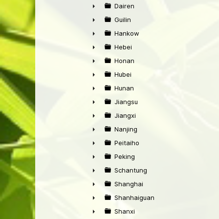
►
Dairen
►
Guilin
►
Hankow
►
Hebei
►
Honan
►
Hubei
►
Hunan
►
Jiangsu
►
Jiangxi
►
Nanjing
►
Peitaiho
►
Peking
►
Schantung
►
Shanghai
►
Shanhaiguan
►
Shanxi