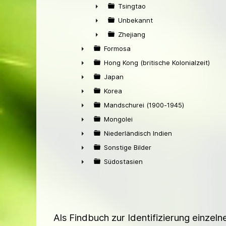
►
Tsingtao
►
Unbekannt
►
Zhejiang
►
Formosa
►
Hong Kong (britische Kolonialzeit)
►
Japan
►
Korea
►
Mandschurei (1900-1945)
►
Mongolei
►
Niederländisch Indien
►
Sonstige Bilder
►
Südostasien
►
Als Findbuch zur Identifizierung einzel