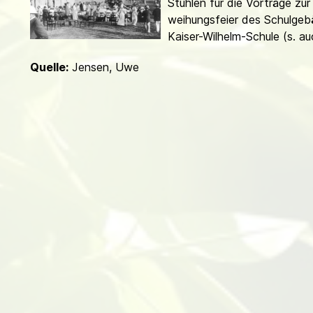
Stühlen für die Vorträge zur
d
weihungsfeier des Schulgeb
Kaiser-Wilhelm-Schule (s. a
Quelle:
Jensen, Uwe