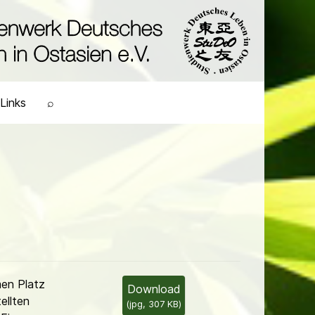
Links
⌕
en Platz
Download
ellten
(
jpg,
307 KB
)