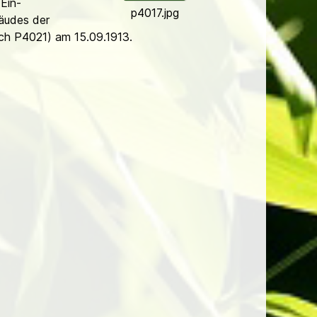
 Ein­
p4017.jpg
äudes der
uch P4021) am 15.09.1913.