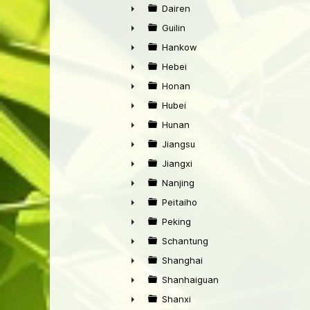
►
Dairen
►
Guilin
►
Hankow
►
Hebei
►
Honan
►
Hubei
►
Hunan
►
Jiangsu
►
Jiangxi
►
Nanjing
►
Peitaiho
►
Peking
►
Schantung
►
Shanghai
►
Shanhaiguan
►
Shanxi