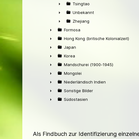
►
Tsingtao
►
Unbekannt
►
Zhejiang
►
Formosa
►
Hong Kong (britische Kolonialzeit)
►
Japan
►
Korea
►
Mandschurei (1900-1945)
►
Mongolei
►
Niederländisch Indien
►
Sonstige Bilder
►
Südostasien
►
Als Findbuch zur Identifizierung einzel