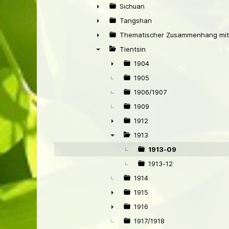
►
Sichuan
►
Tangshan
►
Thematischer Zusammenhang mit
►
Tientsin
▼
1904
►
1905
1906/1907
1909
1912
►
1913
▼
1913-09
1913-12
1914
1915
►
1916
►
1917/1918