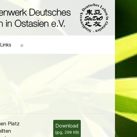
Links
⌕
en Platz
Download
llten
(
jpg,
298 KB
)