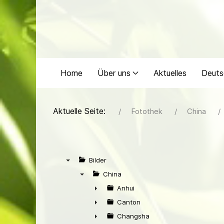
Home
Über uns
Aktuelles
Deuts
Aktuelle Seite:
Fotothek
China
Bilder
▼
China
▼
Anhui
►
Canton
►
Changsha