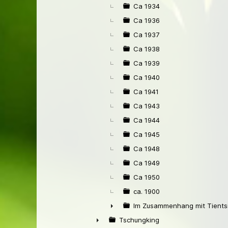
Ca 1934
Ca 1936
Ca 1937
Ca 1938
Ca 1939
Ca 1940
Ca 1941
Ca 1943
Ca 1944
Ca 1945
Ca 1948
Ca 1949
Ca 1950
ca. 1900
Im Zusammenhang mit Tients
►
Tschungking