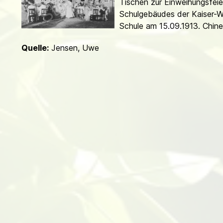
Tischen zur Ein­weihungsfeie
d
Schulgebäudes der Kaiser-W
Schule am 15.09.1913. Chine­
Quelle:
Jensen, Uwe