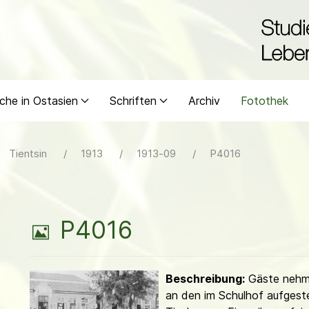
che in Ostasien
Schriften
Archiv
Fotothek
Tientsin
1913
1913-09
P4016
B
P4016
i
Beschreibung:
Gäste nehm
l
an den im Schulhof aufgeste