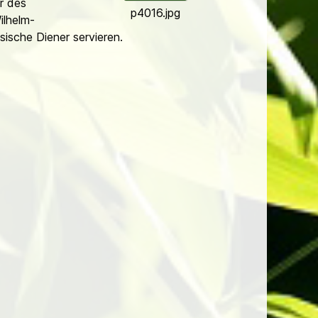
r des
p4016.jpg
ilhelm-
si­sche Diener servieren.