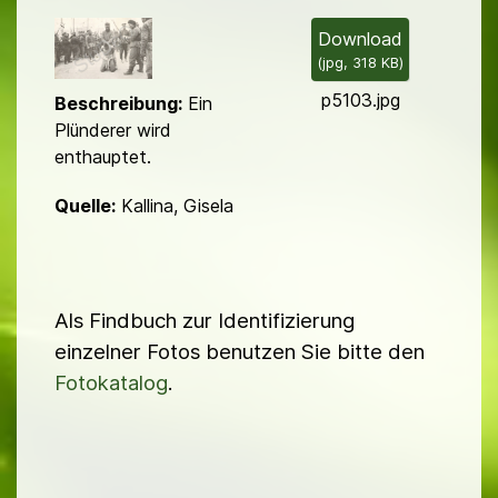
i
l
Download
(
jpg,
318 KB
)
d
p5103.jpg
Beschreibung:
Ein
Plünderer wird
enthauptet.
Quelle:
Kallina, Gisela
Als Findbuch zur Identifizierung
einzelner Fotos benutzen Sie bitte den
Fotokatalog
.