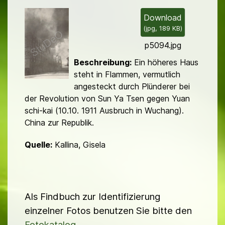
i
l
Download
(
jpg,
189 KB
)
d
p5094.jpg
Beschreibung:
Ein höheres Haus
steht in Flammen, vermutlich
angesteckt durch Plün­de­rer bei
der Revolution von Sun Ya Tsen gegen Yuan
schi-kai (10.10. 1911 Ausbruch in Wuchang).
China zur Republik.
Quelle:
Kallina, Gisela
Als Findbuch zur Identifizierung
einzelner Fotos benutzen Sie bitte den
Fotokatalog
.