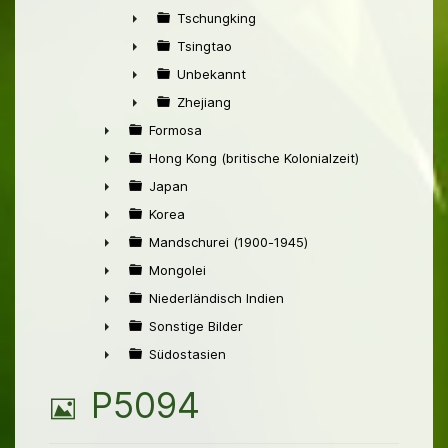
►
Tschungking
►
Tsingtao
►
Unbekannt
►
Zhejiang
►
Formosa
►
Hong Kong (britische Kolonialzeit)
►
Japan
►
Korea
►
Mandschurei (1900-1945)
►
Mongolei
►
Niederländisch Indien
►
Sonstige Bilder
►
Südostasien
►
B
P5094