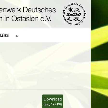
Links
⌕
Download
(
jpg,
197 KB
)