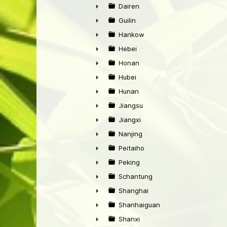
►
Dairen
►
Guilin
►
Hankow
►
Hebei
►
Honan
►
Hubei
►
Hunan
►
Jiangsu
►
Jiangxi
►
Nanjing
►
Peitaiho
►
Peking
►
Schantung
►
Shanghai
►
Shanhaiguan
►
Shanxi