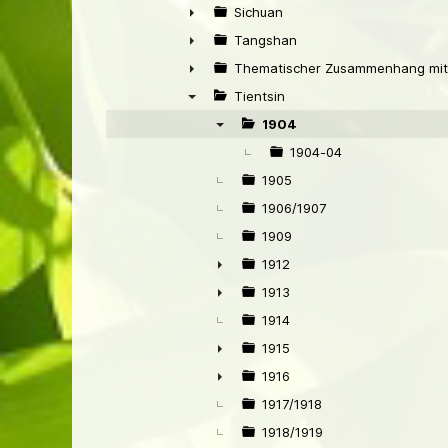
►
Sichuan
►
Tangshan
►
Thematischer Zusammenhang mit
►
Tientsin
▼
1904
▼
1904-04
1905
1906/1907
1909
1912
►
1913
►
1914
1915
►
1916
►
1917/1918
1918/1919