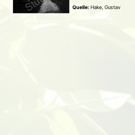
d
Quelle:
Hake, Gustav