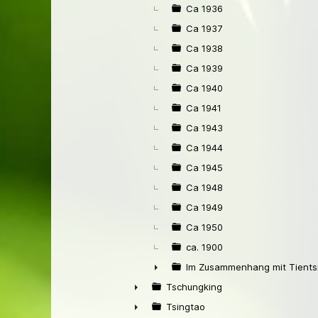
Ca 1936
Ca 1937
Ca 1938
Ca 1939
Ca 1940
Ca 1941
Ca 1943
Ca 1944
Ca 1945
Ca 1948
Ca 1949
Ca 1950
ca. 1900
Im Zusammenhang mit Tients
►
Tschungking
►
Tsingtao