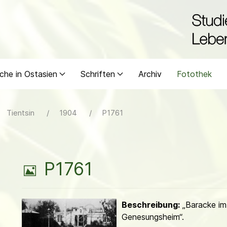
che in Ostasien
Schriften
Archiv
Fotothek
Tientsin
1904
P1761
B
P1761
i
Beschreibung:
„Baracke im
l
Genesungsheim“.