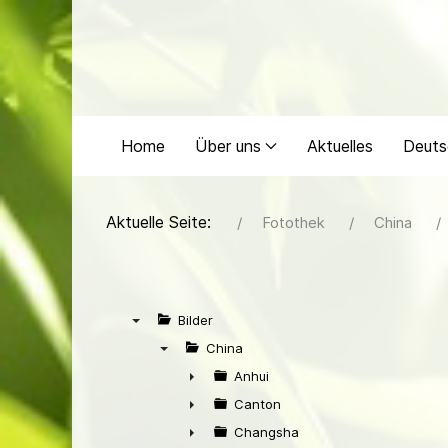
Home
Über uns
Aktuelles
Deuts
Aktuelle Seite:
Fotothek
China
Bilder
▼
China
▼
Anhui
►
Canton
►
Changsha