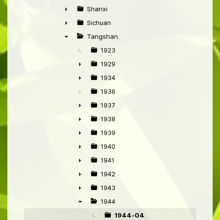
►
Shanxi
►
Sichuan
►
Tangshan
▼
1923
1929
►
1934
►
1936
1937
►
1938
►
1939
►
1940
►
1941
►
1942
►
1943
►
1944
▼
1944-04