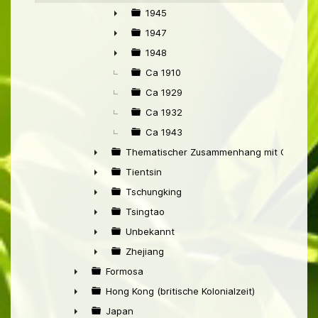
1945
►
1947
►
1948
►
Ca 1910
Ca 1929
Ca 1932
Ca 1943
Thematischer Zusammenhang mit China
►
Tientsin
►
Tschungking
►
Tsingtao
►
Unbekannt
►
Zhejiang
►
Formosa
►
Hong Kong (britische Kolonialzeit)
►
Japan