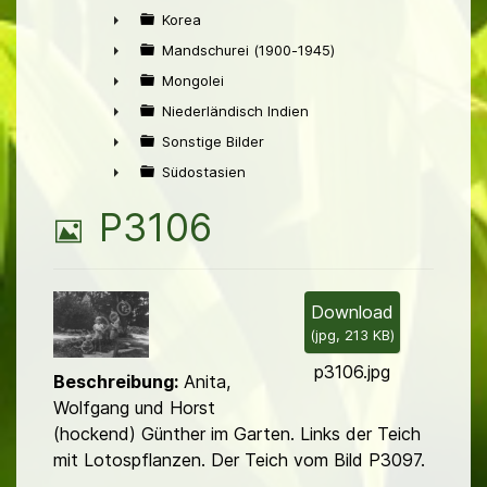
►
Korea
►
Mandschurei (1900-1945)
►
Mongolei
►
Niederländisch Indien
►
Sonstige Bilder
►
Südostasien
►
B
P3106
i
l
Download
(
jpg,
213 KB
)
d
p3106.jpg
Beschreibung:
Anita,
Wolfgang und Horst
(hockend) Günther im Garten. Links der Teich
mit Lotospflanzen. Der Teich vom Bild P3097.