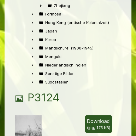
►
Zhejiang
►
Formosa
►
Hong Kong (britische Kolonialzeit)
►
Japan
►
Korea
►
Mandschurei (1900-1945)
►
Mongolei
►
Niederländisch Indien
►
Sonstige Bilder
►
Südostasien
►
B
P3124
i
l
Download
(
jpg,
175 KB
)