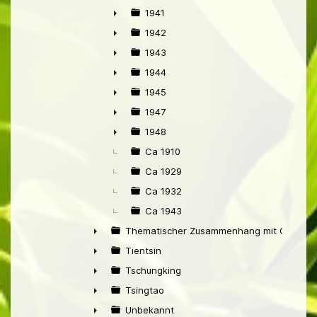
►
1941
►
1942
►
1943
►
1944
►
1945
►
1947
►
1948
►
Ca 1910
Ca 1929
Ca 1932
Ca 1943
Thematischer Zusammenhang mit China
►
Tientsin
►
Tschungking
►
Tsingtao
►
Unbekannt