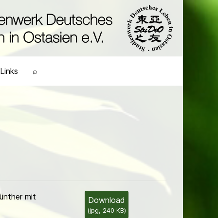
Links
⌕
nther mit
Download
(
jpg,
240 KB
)