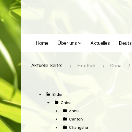
Home
Über uns
Aktuelles
Deuts
Aktuelle Seite:
Fotothek
China
Bilder
▼
China
▼
Anhui
►
Canton
►
Changsha