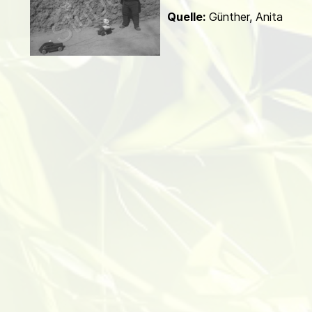
d
Quelle:
Günther, Anita