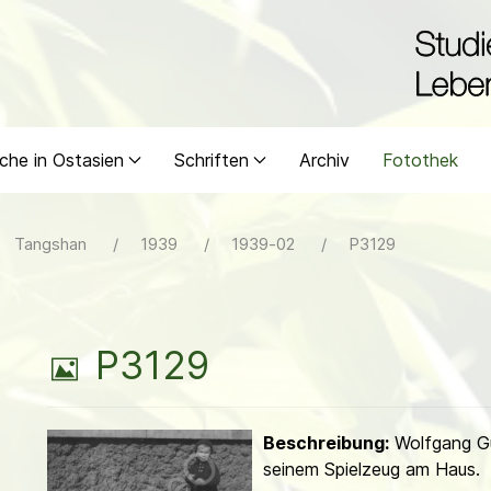
che in Ostasien
Schriften
Archiv
Fotothek
Tangshan
1939
1939-02
P3129
B
P3129
i
Beschreibung:
Wolfgang Gü
l
seinem Spielzeug am Haus.