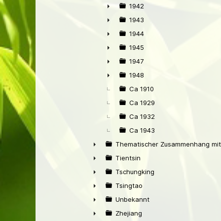
►
1942
►
1943
►
1944
►
1945
►
1947
►
1948
►
Ca 1910
Ca 1929
Ca 1932
Ca 1943
Thematischer Zusammenhang mit
►
Tientsin
►
Tschungking
►
Tsingtao
►
Unbekannt
►
Zhejiang