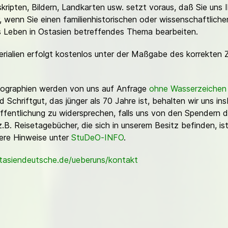
ripten, Bildern, Landkarten usw. setzt voraus, daß Sie uns 
or, wenn Sie einen familienhistorischen oder wissenschaftlic
es Leben in Ostasien betreffendes Thema bearbeiten.
erialien erfolgt kostenlos unter der Maßgabe des korrekten 
Fotographien werden von uns auf Anfrage
ohne Wasserzeichen
Schriftgut, das jünger als 70 Jahre ist, behalten wir uns ins
ffentlichung zu widersprechen, falls uns von den Spendern d
z.B. Reisetagebücher, die sich in unserem Besitz befinden, is
sere Hinweise unter
StuDeO-INFO
.
stasiendeutsche.de/ueberuns/kontakt