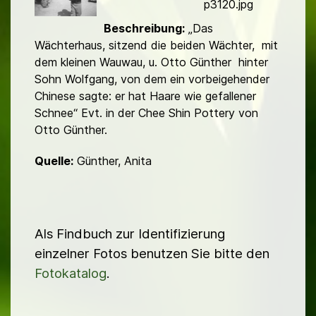
d
p3120.jpg
Beschreibung:
„Das
Wächterhaus, sitzend die beiden Wächter, mit
dem kleinen Wau­wau, u. Otto Günther hinter
Sohn Wolfgang, von dem ein vorbeigehen­der
Chinese sagte: er hat Haare wie gefallener
Schnee“ Evt. in der Chee Shin Pottery von
Otto Günther.
Quelle:
Günther, Anita
Als Findbuch zur Identifizierung
einzelner Fotos benutzen Sie bitte den
Fotokatalog
.