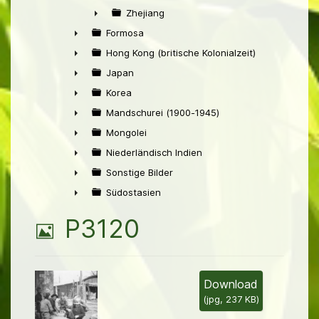
►
Zhejiang
►
Formosa
►
Hong Kong (britische Kolonialzeit)
►
Japan
►
Korea
►
Mandschurei (1900-1945)
►
Mongolei
►
Niederländisch Indien
►
Sonstige Bilder
►
Südostasien
►
B
P3120
i
l
Download
(
jpg,
237 KB
)