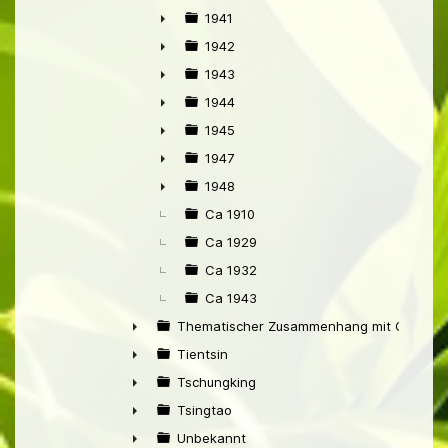
►
1941
►
1942
►
1943
►
1944
►
1945
►
1947
►
1948
►
Ca 1910
Ca 1929
Ca 1932
Ca 1943
Thematischer Zusammenhang mit China
►
Tientsin
►
Tschungking
►
Tsingtao
►
Unbekannt