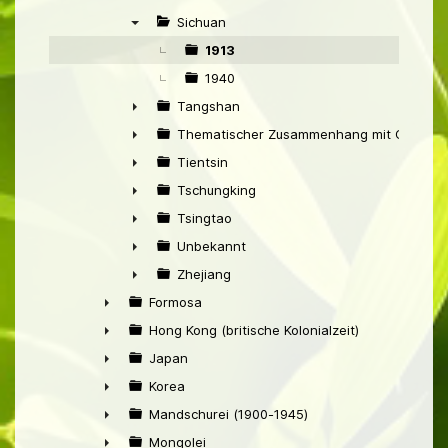
►
Sichuan
▼
1913
1940
Tangshan
►
Thematischer Zusammenhang mit China
►
Tientsin
►
Tschungking
►
Tsingtao
►
Unbekannt
►
Zhejiang
►
Formosa
►
Hong Kong (britische Kolonialzeit)
►
Japan
►
Korea
►
Mandschurei (1900-1945)
►
Mongolei