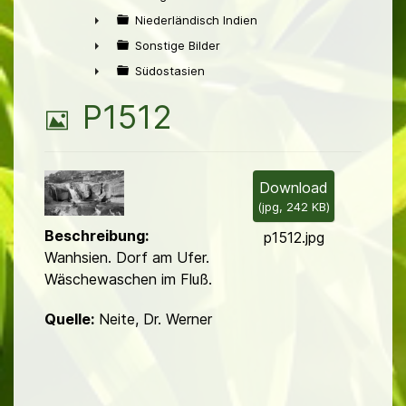
►
Niederländisch Indien
►
Sonstige Bilder
►
Südostasien
►
B
P1512
i
l
Download
(
jpg,
242 KB
)
d
Beschreibung:
p1512.jpg
Wanhsien. Dorf am Ufer.
Wäschewaschen im Fluß.
Quelle:
Neite, Dr. Werner