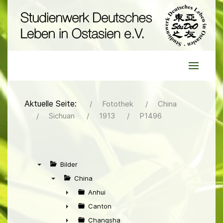
Aktuelle Seite:
Fotothek
China
Sichuan
1913
P1496
Bilder
▼
China
▼
Anhui
►
Canton
►
Changsha