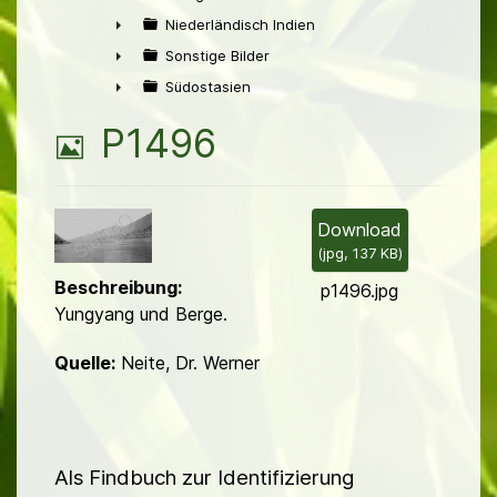
►
Niederländisch Indien
►
Sonstige Bilder
►
Südostasien
►
B
P1496
i
l
Download
(
jpg,
137 KB
)
d
Beschreibung:
p1496.jpg
Yungyang und Berge.
Quelle:
Neite, Dr. Werner
Als Findbuch zur Identifizierung