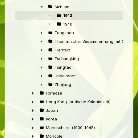
►
Sichuan
▼
1913
1940
Tangshan
►
Thematischer Zusammenhang mit China
►
Tientsin
►
Tschungking
►
Tsingtao
►
Unbekannt
►
Zhejiang
►
Formosa
►
Hong Kong (britische Kolonialzeit)
►
Japan
►
Korea
►
Mandschurei (1900-1945)
►
Mongolei