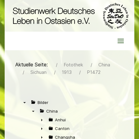
Aktuelle Seite:
Fotothek
China
Sichuan
1913
P1472
Bilder
▼
China
▼
Anhui
►
Canton
►
Changsha