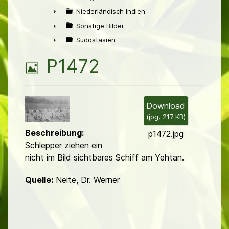
►
Niederländisch Indien
►
Sonstige Bilder
►
Südostasien
►
B
P1472
i
l
Download
(
jpg,
217 KB
)
d
Beschreibung:
p1472.jpg
Schlepper ziehen ein
nicht im Bild sichtbares Schiff am Yehtan.
Quelle:
Neite, Dr. Werner