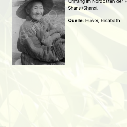
Umfang im Nordosten der P
d
Shansi/Shanxi.
Quelle:
Huwer, Elisabeth