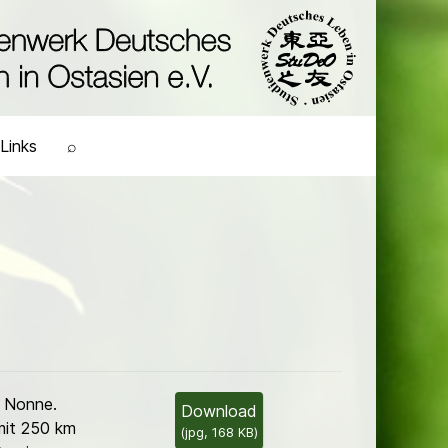
Links
⌕
 Nonne.
Download
mit 250 km
(
jpg,
168 KB
)