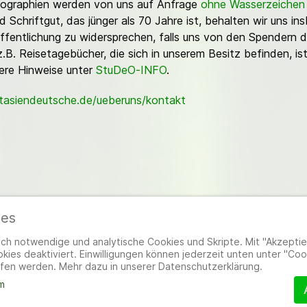
Fotographien werden von uns auf Anfrage
ohne Wasserzeichen
Schriftgut, das jünger als 70 Jahre ist, behalten wir uns ins
ffentlichung zu widersprechen, falls uns von den Spendern d
z.B. Reisetagebücher, die sich in unserem Besitz befinden, is
sere Hinweise unter
StuDeO-INFO
.
stasiendeutsche.de/ueberuns/kontakt
ies
ieder
|
Impressum
|
Datenschutzerklärung
|
Cookie- und Datenschutzeinstel
h notwendige und analytische Cookies und Skripte. Mit "Akzeptier
ies deaktiviert. Einwilligungen können jederzeit unten unter "Coo
fen werden. Mehr dazu in unserer Datenschutzerklärung.
m