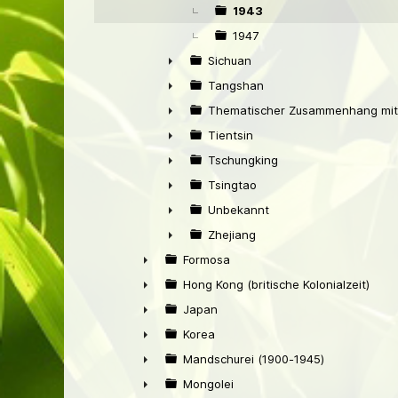
▼
1943
1947
Sichuan
►
Tangshan
►
Thematischer Zusammenhang mit
►
Tientsin
►
Tschungking
►
Tsingtao
►
Unbekannt
►
Zhejiang
►
Formosa
►
Hong Kong (britische Kolonialzeit)
►
Japan
►
Korea
►
Mandschurei (1900-1945)
►
Mongolei