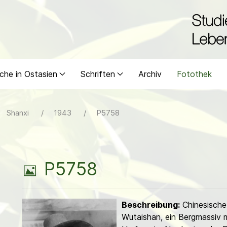
che in Ostasien
Schriften
Archiv
Fotothek
Shanxi
1943
P5758
B
P5758
i
Beschreibung:
Chinesische
l
Wutaishan, ein Bergmassiv 