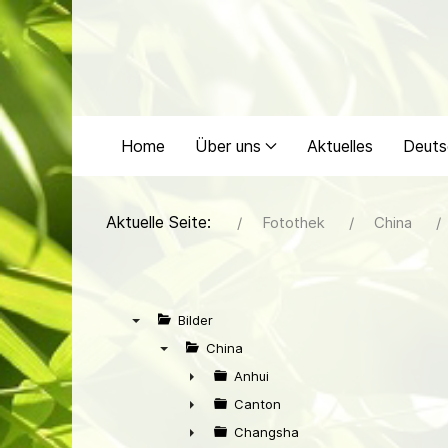
Home
Über uns
Aktuelles
Deuts
Aktuelle Seite:
Fotothek
China
Bilder
▼
China
▼
Anhui
►
Canton
►
Changsha