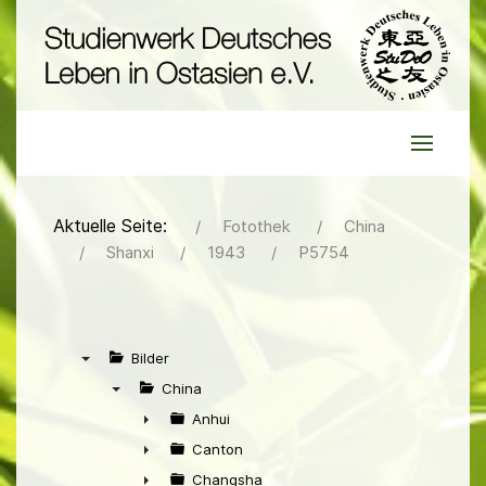
Aktuelle Seite:
Fotothek
China
Shanxi
1943
P5754
Bilder
▼
China
▼
Anhui
►
Canton
►
Changsha