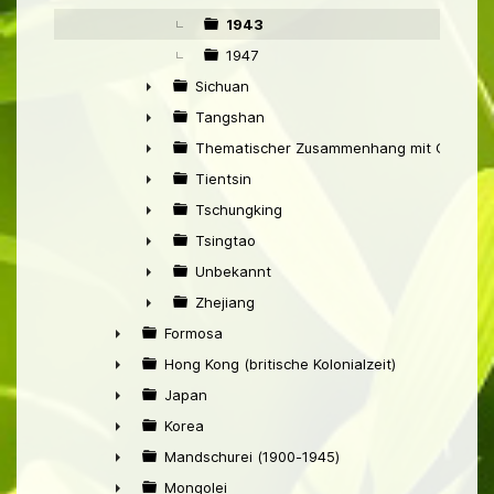
▼
1943
1947
Sichuan
►
Tangshan
►
Thematischer Zusammenhang mit China
►
Tientsin
►
Tschungking
►
Tsingtao
►
Unbekannt
►
Zhejiang
►
Formosa
►
Hong Kong (britische Kolonialzeit)
►
Japan
►
Korea
►
Mandschurei (1900-1945)
►
Mongolei