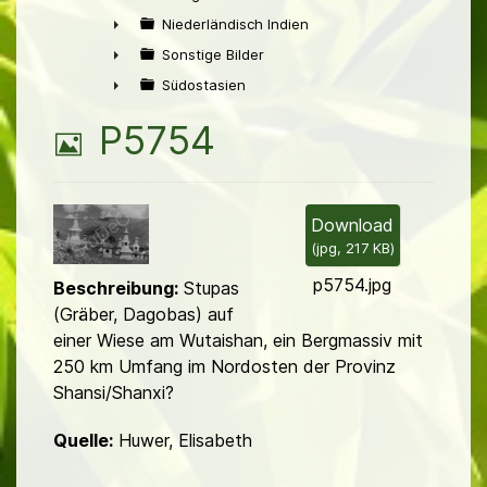
►
Niederländisch Indien
►
Sonstige Bilder
►
Südostasien
►
B
P5754
i
l
Download
(
jpg,
217 KB
)
d
p5754.jpg
Beschreibung:
Stupas
(Gräber, Dagobas) auf
einer Wiese am Wutaishan, ein Bergmassiv mit
250 km Umfang im Nordosten der Provinz
Shansi/Shanxi?
Quelle:
Huwer, Elisabeth