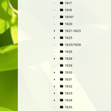
►
1917
1918
1919?
1920
1921-1923
►
1925
►
1925/1926
1926
1928
►
1929
1930
►
1931
►
1932
►
1933
►
1934
►
1935