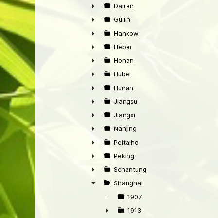
►
Dairen
►
Guilin
►
Hankow
►
Hebei
►
Honan
►
Hubei
►
Hunan
►
Jiangsu
►
Jiangxi
►
Nanjing
►
Peitaiho
►
Peking
►
Schantung
►
Shanghai
▼
1907
1913