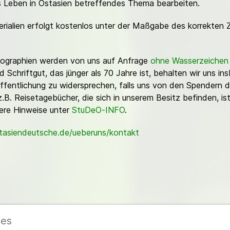
es Leben in Ostasien betreffendes Thema bearbeiten.
erialien erfolgt kostenlos unter der Maßgabe des korrekten 
Fotographien werden von uns auf Anfrage
ohne Wasserzeichen
Schriftgut, das jünger als 70 Jahre ist, behalten wir uns ins
ffentlichung zu widersprechen, falls uns von den Spendern d
z.B. Reisetagebücher, die sich in unserem Besitz befinden, is
sere Hinweise unter
StuDeO-INFO
.
stasiendeutsche.de/ueberuns/kontakt
ies
ieder
|
Impressum
|
Datenschutzerklärung
|
Cookie- und Datenschutzeinstel