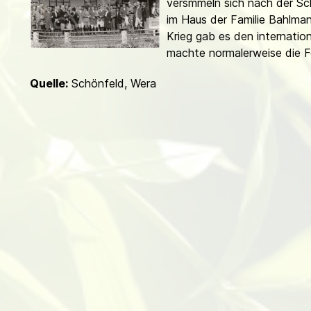
versmmeln sich nach der Sch
d
im Haus der Familie Bahlma
Krieg gab es den internatio
machte norma­lerweise die F
Quelle:
Schönfeld, Wera