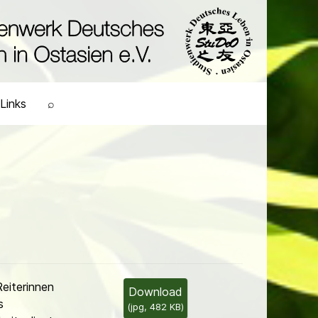
Links
⌕
eiterinnen
Download
s
(
jpg,
482 KB
)