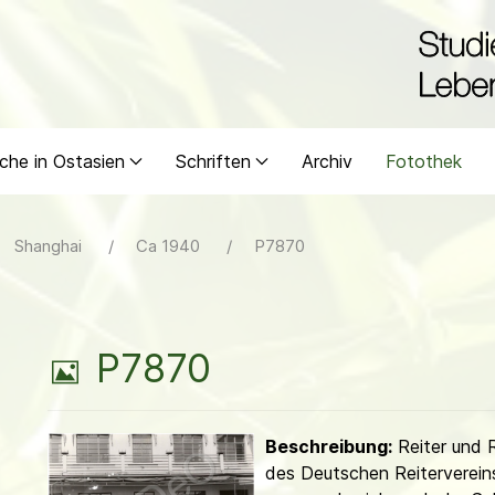
che in Ostasien
Schriften
Archiv
Fotothek
Shanghai
Ca 1940
P7870
B
P7870
i
Beschreibung:
Reiter und R
l
des Deutschen Reiterverein