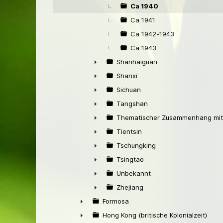
Ca 1940
Ca 1941
Ca 1942-1943
Ca 1943
Shanhaiguan
►
Shanxi
►
Sichuan
►
Tangshan
►
Thematischer Zusammenhang mit
►
Tientsin
►
Tschungking
►
Tsingtao
►
Unbekannt
►
Zhejiang
►
Formosa
►
Hong Kong (britische Kolonialzeit)