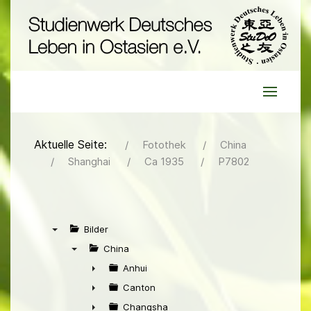
Aktuelle Seite:
Fotothek
China
Shanghai
Ca 1935
P7802
Bilder
▼
China
▼
Anhui
►
Canton
►
Changsha