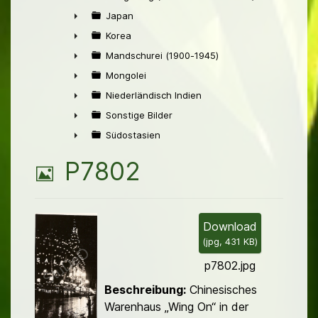
►
Japan
►
Korea
►
Mandschurei (1900-1945)
►
Mongolei
►
Niederländisch Indien
►
Sonstige Bilder
►
Südostasien
►
B
P7802
i
l
Download
(
jpg,
431 KB
)
d
p7802.jpg
Beschreibung:
Chinesisches
Warenhaus „Wing On“ in der