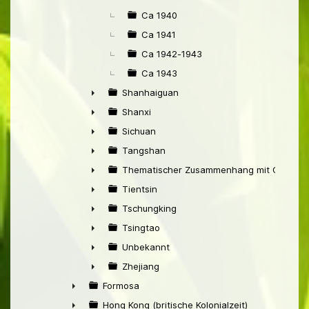
Ca 1940
Ca 1941
Ca 1942-1943
Ca 1943
Shanhaiguan
►
Shanxi
►
Sichuan
►
Tangshan
►
Thematischer Zusammenhang mit China
►
Tientsin
►
Tschungking
►
Tsingtao
►
Unbekannt
►
Zhejiang
►
Formosa
►
Hong Kong (britische Kolonialzeit)