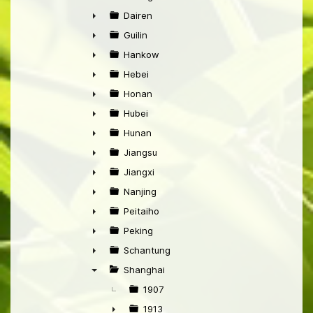
►
Dairen
►
Guilin
►
Hankow
►
Hebei
►
Honan
►
Hubei
►
Hunan
►
Jiangsu
►
Jiangxi
►
Nanjing
►
Peitaiho
►
Peking
►
Schantung
►
Shanghai
▼
1907
1913