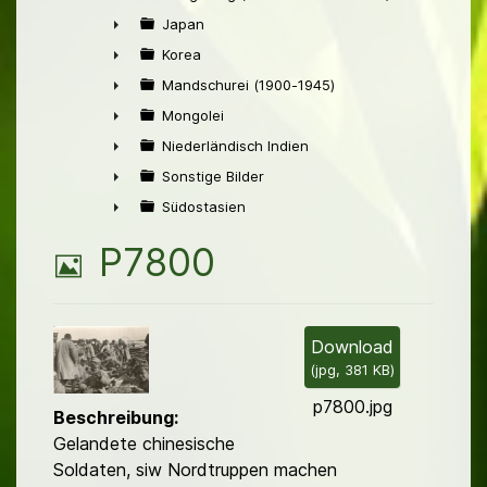
►
Japan
►
Korea
►
Mandschurei (1900-1945)
►
Mongolei
►
Niederländisch Indien
►
Sonstige Bilder
►
Südostasien
►
B
P7800
i
l
Download
(
jpg,
381 KB
)
d
p7800.jpg
Beschreibung:
Gelandete chinesische
Soldaten, siw Nordtruppen machen