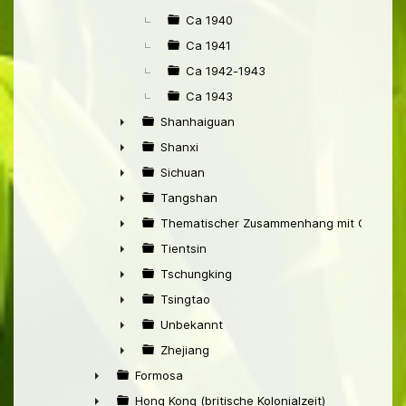
Ca 1940
Ca 1941
Ca 1942-1943
Ca 1943
Shanhaiguan
►
Shanxi
►
Sichuan
►
Tangshan
►
Thematischer Zusammenhang mit China
►
Tientsin
►
Tschungking
►
Tsingtao
►
Unbekannt
►
Zhejiang
►
Formosa
►
Hong Kong (britische Kolonialzeit)