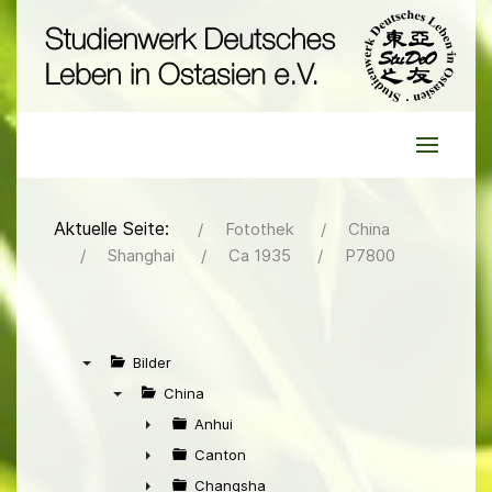
Aktuelle Seite:
Fotothek
China
Shanghai
Ca 1935
P7800
Bilder
▼
China
▼
Anhui
►
Canton
►
Changsha