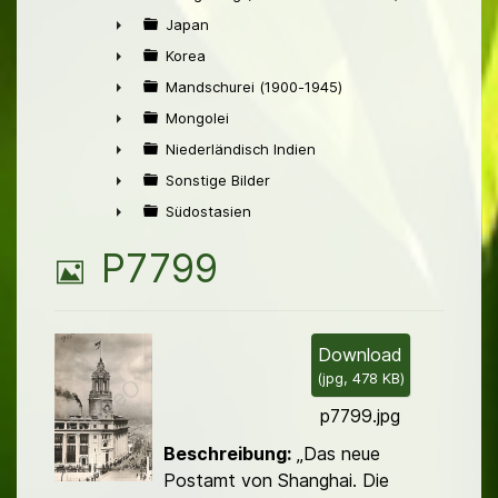
►
Japan
►
Korea
►
Mandschurei (1900-1945)
►
Mongolei
►
Niederländisch Indien
►
Sonstige Bilder
►
Südostasien
►
B
P7799
i
l
Download
(
jpg,
478 KB
)
d
p7799.jpg
Beschreibung:
„Das neue
Postamt von Shanghai. Die