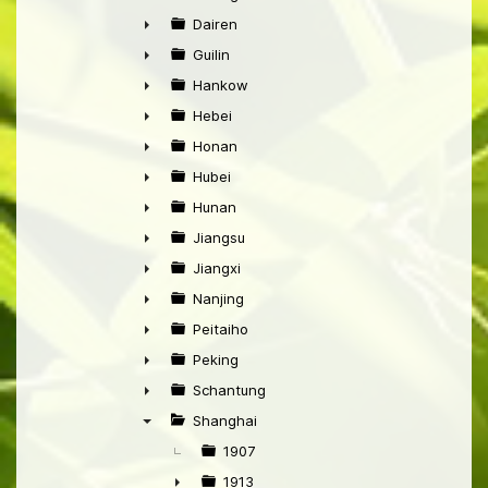
►
Dairen
►
Guilin
►
Hankow
►
Hebei
►
Honan
►
Hubei
►
Hunan
►
Jiangsu
►
Jiangxi
►
Nanjing
►
Peitaiho
►
Peking
►
Schantung
►
Shanghai
▼
1907
1913