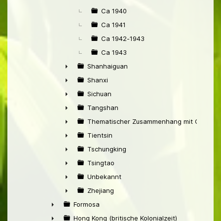
Ca 1940
Ca 1941
Ca 1942-1943
Ca 1943
Shanhaiguan
►
Shanxi
►
Sichuan
►
Tangshan
►
Thematischer Zusammenhang mit China
►
Tientsin
►
Tschungking
►
Tsingtao
►
Unbekannt
►
Zhejiang
►
Formosa
►
Hong Kong (britische Kolonialzeit)