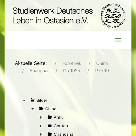
Aktuelle Seite:
Fotothek
China
Shanghai
Ca 1925
P7799
Bilder
▼
China
▼
Anhui
►
Canton
►
Changsha