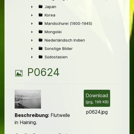
►
Japan
►
Korea
►
Mandschurei (1900-1945)
►
Mongolei
►
Niederländisch Indien
►
Sonstige Bilder
►
Südostasien
►
B
P0624
i
l
Download
(
jpg,
199 KB
)
d
p0624.jpg
Beschreibung:
Flutwelle
in Haining.