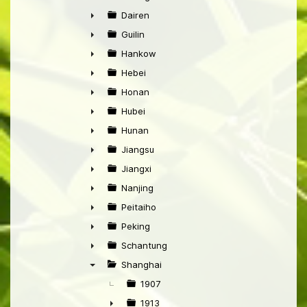
►
Dairen
►
Guilin
►
Hankow
►
Hebei
►
Honan
►
Hubei
►
Hunan
►
Jiangsu
►
Jiangxi
►
Nanjing
►
Peitaiho
►
Peking
►
Schantung
►
Shanghai
▼
1907
1913