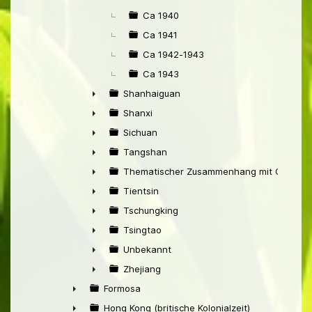
Ca 1940
Ca 1941
Ca 1942-1943
Ca 1943
Shanhaiguan
►
Shanxi
►
Sichuan
►
Tangshan
►
Thematischer Zusammenhang mit China
►
Tientsin
►
Tschungking
►
Tsingtao
►
Unbekannt
►
Zhejiang
►
Formosa
►
Hong Kong (britische Kolonialzeit)