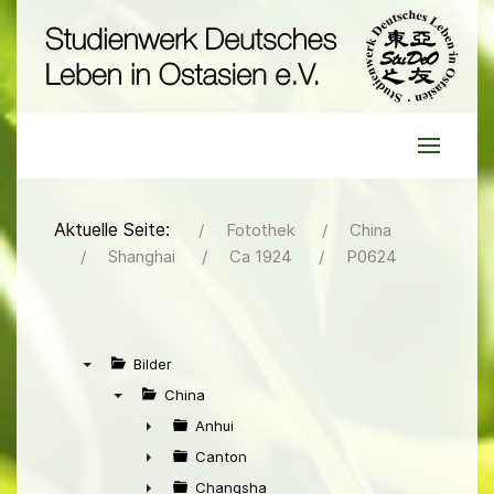
Aktuelle Seite:
Fotothek
China
Shanghai
Ca 1924
P0624
Bilder
▼
China
▼
Anhui
►
Canton
►
Changsha