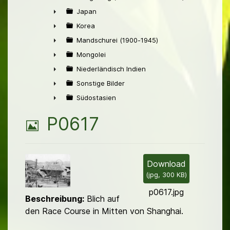
►
Japan
►
Korea
►
Mandschurei (1900-1945)
►
Mongolei
►
Niederländisch Indien
►
Sonstige Bilder
►
Südostasien
►
B
P0617
i
l
Download
(
jpg,
300 KB
)
d
p0617.jpg
Beschreibung:
Blich auf
den Race Course in Mitten von Shanghai.