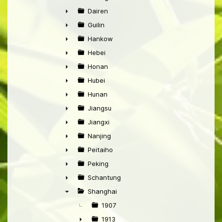
►
Dairen
►
Guilin
►
Hankow
►
Hebei
►
Honan
►
Hubei
►
Hunan
►
Jiangsu
►
Jiangxi
►
Nanjing
►
Peitaiho
►
Peking
►
Schantung
►
Shanghai
▼
1907
1913