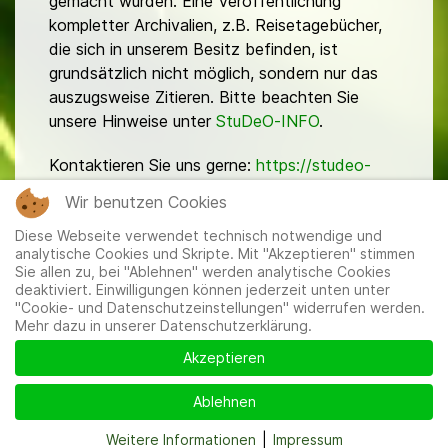
gemacht wurden. Eine Veröffentlichung
kompletter Archivalien, z.B. Reisetagebücher,
die sich in unserem Besitz befinden, ist
grundsätzlich nicht möglich, sondern nur das
auszugsweise Zitieren. Bitte beachten Sie
unsere Hinweise unter
StuDeO-INFO
.
Kontaktieren Sie uns gerne:
https://studeo-
ostasiendeutsche.de/ueberuns/kontakt
Wir benutzen Cookies
Diese Webseite verwendet technisch notwendige und
analytische Cookies und Skripte. Mit "Akzeptieren" stimmen
Sie allen zu, bei "Ablehnen" werden analytische Cookies
deaktiviert. Einwilligungen können jederzeit unten unter
"Cookie- und Datenschutzeinstellungen" widerrufen werden.
Mehr dazu in unserer Datenschutzerklärung.
Mitglieder
|
Impressum
|
Datenschutzerklärung
|
Cookie-
und Datenschutzeinstellungen
Akzeptieren
Ablehnen
Weitere Informationen
|
Impressum