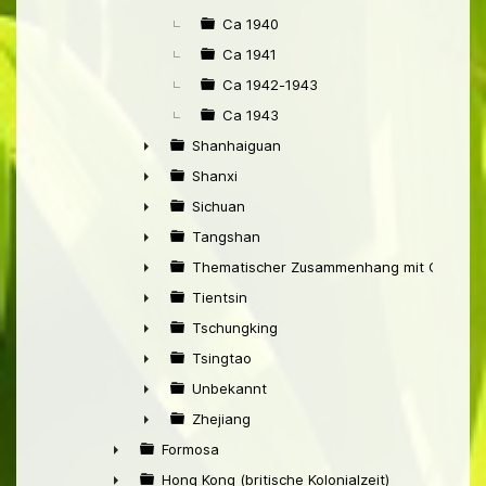
Ca 1940
Ca 1941
Ca 1942-1943
Ca 1943
Shanhaiguan
►
Shanxi
►
Sichuan
►
Tangshan
►
Thematischer Zusammenhang mit China
►
Tientsin
►
Tschungking
►
Tsingtao
►
Unbekannt
►
Zhejiang
►
Formosa
►
Hong Kong (britische Kolonialzeit)