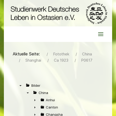
Aktuelle Seite:
Fotothek
China
Shanghai
Ca 1923
P0617
Bilder
▼
China
▼
Anhui
►
Canton
►
Changsha