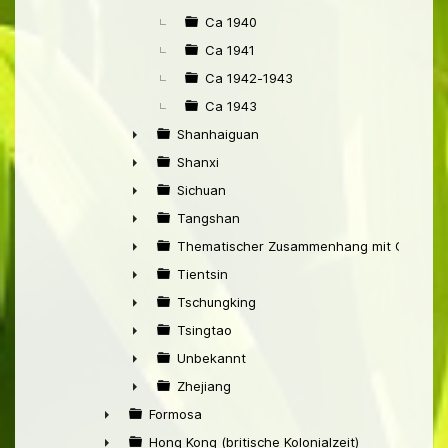
Ca 1940
Ca 1941
Ca 1942-1943
Ca 1943
Shanhaiguan
►
Shanxi
►
Sichuan
►
Tangshan
►
Thematischer Zusammenhang mit China
►
Tientsin
►
Tschungking
►
Tsingtao
►
Unbekannt
►
Zhejiang
►
Formosa
►
Hong Kong (britische Kolonialzeit)