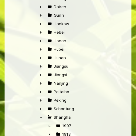
►
Dairen
►
Guilin
►
Hankow
►
Hebei
►
Honan
►
Hubei
►
Hunan
►
Jiangsu
►
Jiangxi
►
Nanjing
►
Peitaiho
►
Peking
►
Schantung
►
Shanghai
▼
1907
1913