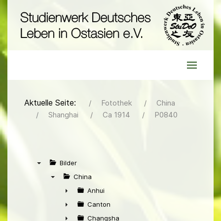
Aktuelle Seite:
Fotothek
China
Shanghai
Ca 1914
P0840
Bilder
▼
China
▼
Anhui
►
Canton
►
Changsha