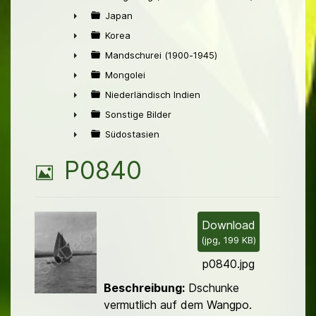
►
Japan
►
Korea
►
Mandschurei (1900-1945)
►
Mongolei
►
Niederländisch Indien
►
Sonstige Bilder
►
Südostasien
►
B
P0840
i
l
Download
(
jpg,
199 KB
)
d
p0840.jpg
Beschreibung:
Dschunke
vermutlich auf dem Wangpo.