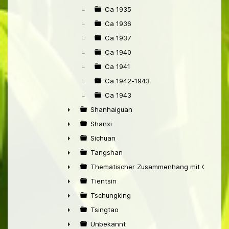
Ca 1935
Ca 1936
Ca 1937
Ca 1940
Ca 1941
Ca 1942-1943
Ca 1943
Shanhaiguan
►
Shanxi
►
Sichuan
►
Tangshan
►
Thematischer Zusammenhang mit China
►
Tientsin
►
Tschungking
►
Tsingtao
►
Unbekannt