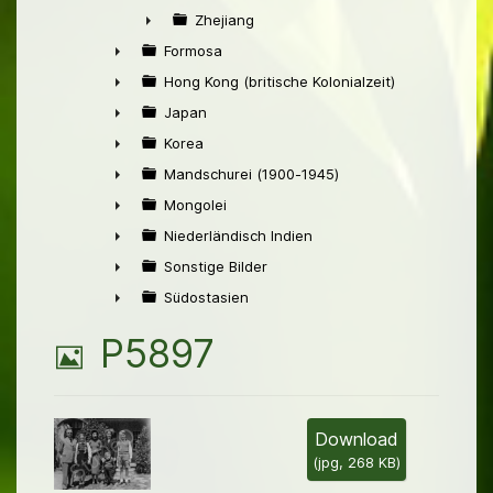
►
Zhejiang
►
Formosa
►
Hong Kong (britische Kolonialzeit)
►
Japan
►
Korea
►
Mandschurei (1900-1945)
►
Mongolei
►
Niederländisch Indien
►
Sonstige Bilder
►
Südostasien
►
B
P5897
i
l
Download
(
jpg,
268 KB
)