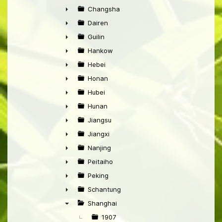
►
Changsha
►
Dairen
►
Guilin
►
Hankow
►
Hebei
►
Honan
►
Hubei
►
Hunan
►
Jiangsu
►
Jiangxi
►
Nanjing
►
Peitaiho
►
Peking
►
Schantung
►
Shanghai
▼
1907