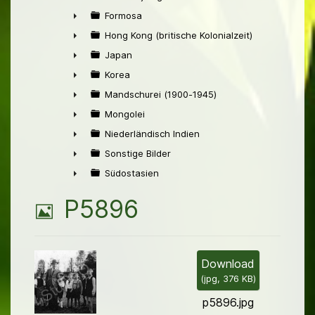
►
Formosa
►
Hong Kong (britische Kolonialzeit)
►
Japan
►
Korea
►
Mandschurei (1900-1945)
►
Mongolei
►
Niederländisch Indien
►
Sonstige Bilder
►
Südostasien
►
B
P5896
i
l
Download
(
jpg,
376 KB
)
d
p5896.jpg