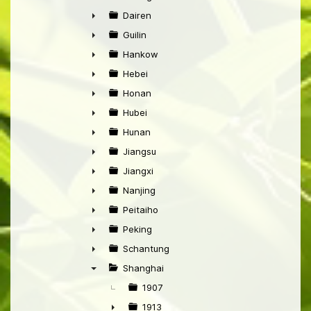
►
Dairen
►
Guilin
►
Hankow
►
Hebei
►
Honan
►
Hubei
►
Hunan
►
Jiangsu
►
Jiangxi
►
Nanjing
►
Peitaiho
►
Peking
►
Schantung
►
Shanghai
▼
1907
1913