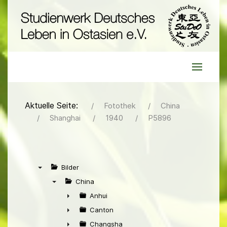
Aktuelle Seite:
Fotothek
China
Shanghai
1940
P5896
Bilder
▼
China
▼
Anhui
►
Canton
►
Changsha