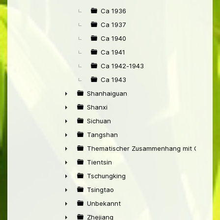
Ca 1936
Ca 1937
Ca 1940
Ca 1941
Ca 1942-1943
Ca 1943
Shanhaiguan
►
Shanxi
►
Sichuan
►
Tangshan
►
Thematischer Zusammenhang mit China
►
Tientsin
►
Tschungking
►
Tsingtao
►
Unbekannt
►
Zhejiang