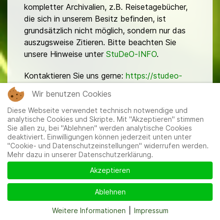
kompletter Archivalien, z.B. Reisetagebücher,
die sich in unserem Besitz befinden, ist
grundsätzlich nicht möglich, sondern nur das
auszugsweise Zitieren. Bitte beachten Sie
unsere Hinweise unter
StuDeO-INFO
.
Kontaktieren Sie uns gerne:
https://studeo-
ostasiendeutsche.de/ueberuns/kontakt
Wir benutzen Cookies
Diese Webseite verwendet technisch notwendige und
analytische Cookies und Skripte. Mit "Akzeptieren" stimmen
Sie allen zu, bei "Ablehnen" werden analytische Cookies
deaktiviert. Einwilligungen können jederzeit unten unter
"Cookie- und Datenschutzeinstellungen" widerrufen werden.
Mehr dazu in unserer Datenschutzerklärung.
Mitglieder
|
Impressum
|
Datenschutzerklärung
|
Cookie-
und Datenschutzeinstellungen
Akzeptieren
Ablehnen
Weitere Informationen
|
Impressum