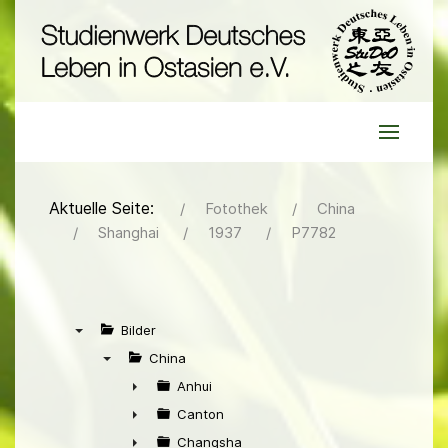
Aktuelle Seite:
Fotothek
China
Shanghai
1937
P7782
Bilder
▼
China
▼
Anhui
►
Canton
►
Changsha