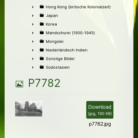
►
Hong Kong (britische Kolonialzeit)
►
Japan
►
Korea
►
Mandschurei (1900-1945)
►
Mongolei
►
Niederländisch Indien
►
Sonstige Bilder
►
Südostasien
►
B
P7782
i
l
Download
(
jpg,
190 KB
)
d
p7782.jpg