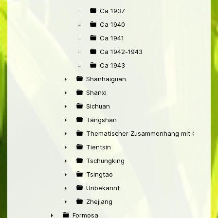
Ca 1937
Ca 1940
Ca 1941
Ca 1942-1943
Ca 1943
Shanhaiguan
►
Shanxi
►
Sichuan
►
Tangshan
►
Thematischer Zusammenhang mit China
►
Tientsin
►
Tschungking
►
Tsingtao
►
Unbekannt
►
Zhejiang
►
Formosa