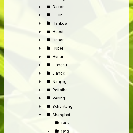
►
Dairen
►
Guilin
►
Hankow
►
Hebei
►
Honan
►
Hubei
►
Hunan
►
Jiangsu
►
Jiangxi
►
Nanjing
►
Peitaiho
►
Peking
►
Schantung
►
Shanghai
▼
1907
1913