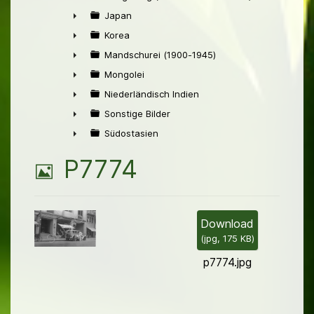
►
Japan
►
Korea
►
Mandschurei (1900-1945)
►
Mongolei
►
Niederländisch Indien
►
Sonstige Bilder
►
Südostasien
►
B
P7774
i
l
Download
(
jpg,
175 KB
)
d
p7774.jpg