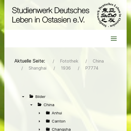
Aktuelle Seite:
Fotothek
China
Shanghai
1936
P7774
Bilder
▼
China
▼
Anhui
►
Canton
►
Changsha