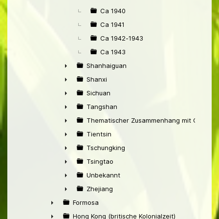
Ca 1940
Ca 1941
Ca 1942-1943
Ca 1943
Shanhaiguan
►
Shanxi
►
Sichuan
►
Tangshan
►
Thematischer Zusammenhang mit China
►
Tientsin
►
Tschungking
►
Tsingtao
►
Unbekannt
►
Zhejiang
►
Formosa
►
Hong Kong (britische Kolonialzeit)