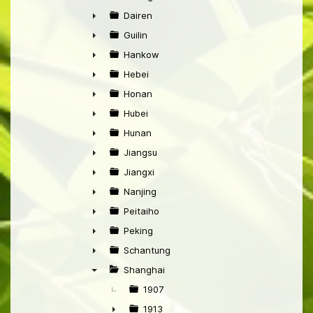
►
Dairen
►
Guilin
►
Hankow
►
Hebei
►
Honan
►
Hubei
►
Hunan
►
Jiangsu
►
Jiangxi
►
Nanjing
►
Peitaiho
►
Peking
►
Schantung
►
Shanghai
▼
1907
1913