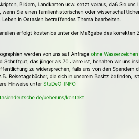
ripten, Bildern, Landkarten usw. setzt voraus, daß Sie uns 
or, wenn Sie einen familienhistorischen oder wissenschaftlic
es Leben in Ostasien betreffendes Thema bearbeiten.
erialien erfolgt kostenlos unter der Maßgabe des korrekten 
Fotographien werden von uns auf Anfrage
ohne Wasserzeichen
Schriftgut, das jünger als 70 Jahre ist, behalten wir uns ins
ffentlichung zu widersprechen, falls uns von den Spendern d
z.B. Reisetagebücher, die sich in unserem Besitz befinden, is
sere Hinweise unter
StuDeO-INFO
.
stasiendeutsche.de/ueberuns/kontakt