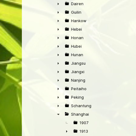
►
Dairen
►
Guilin
►
Hankow
►
Hebei
►
Honan
►
Hubei
►
Hunan
►
Jiangsu
►
Jiangxi
►
Nanjing
►
Peitaiho
►
Peking
►
Schantung
►
Shanghai
▼
1907
1913