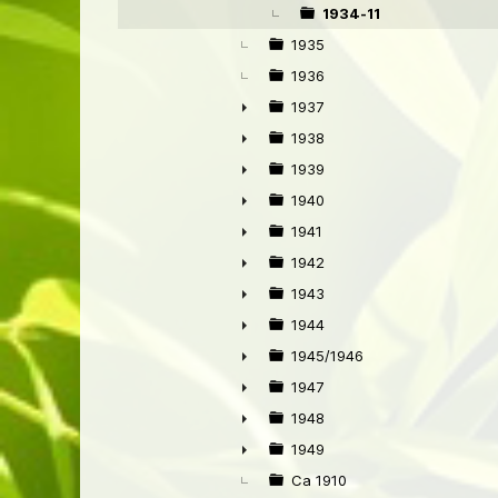
1934-11
1935
1936
1937
►
1938
►
1939
►
1940
►
1941
►
1942
►
1943
►
1944
►
1945/1946
►
1947
►
1948
►
1949
►
Ca 1910