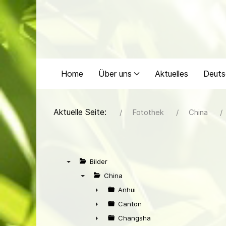
Home
Über uns
Aktuelles
Deuts
Aktuelle Seite:
Fotothek
China
Bilder
▼
China
▼
Anhui
►
Canton
►
Changsha