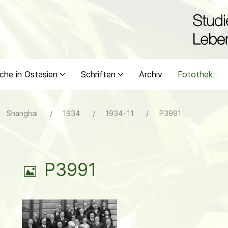
che in Ostasien
Schriften
Archiv
Fotothek
Shanghai
1934
1934-11
P3991
B
P3991
i
l