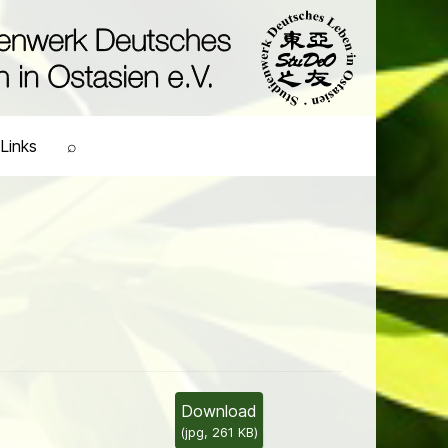
Links
⌕
Download
(
jpg,
261 KB
)