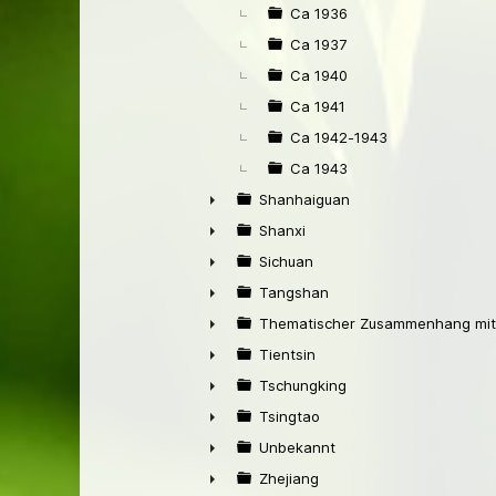
Ca 1936
Ca 1937
Ca 1940
Ca 1941
Ca 1942-1943
Ca 1943
Shanhaiguan
►
Shanxi
►
Sichuan
►
Tangshan
►
Thematischer Zusammenhang mit
►
Tientsin
►
Tschungking
►
Tsingtao
►
Unbekannt
►
Zhejiang