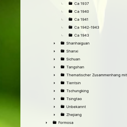
Ca 1937
Ca 1940
Ca 1941
Ca 1942-1943
Ca 1943
Shanhaiguan
►
Shanxi
►
Sichuan
►
Tangshan
►
Thematischer Zusammenhang mit
►
Tientsin
►
Tschungking
►
Tsingtao
►
Unbekannt
►
Zhejiang
►
Formosa