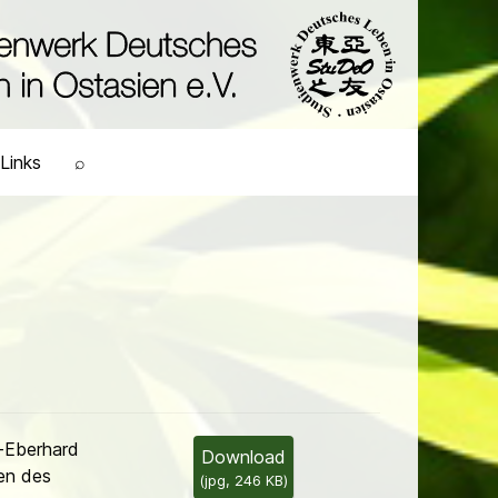
Links
⌕
-Eberhard
Download
en des
(
jpg,
246 KB
)