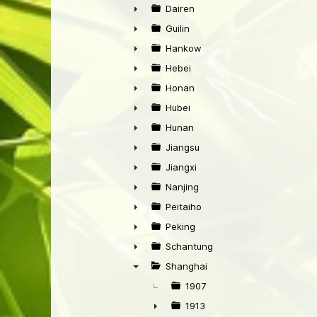
►
Dairen
►
Guilin
►
Hankow
►
Hebei
►
Honan
►
Hubei
►
Hunan
►
Jiangsu
►
Jiangxi
►
Nanjing
►
Peitaiho
►
Peking
►
Schantung
►
Shanghai
▼
1907
1913