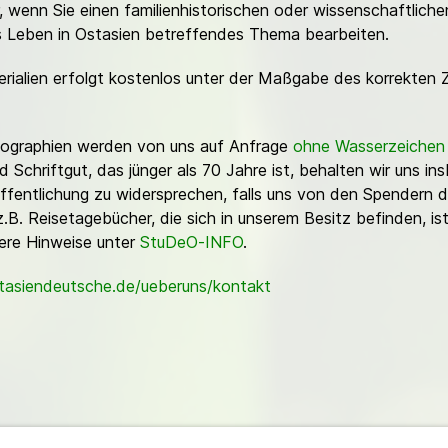
or, wenn Sie einen familienhistorischen oder wissenschaftlic
es Leben in Ostasien betreffendes Thema bearbeiten.
erialien erfolgt kostenlos unter der Maßgabe des korrekten 
Fotographien werden von uns auf Anfrage
ohne Wasserzeichen
Schriftgut, das jünger als 70 Jahre ist, behalten wir uns ins
ffentlichung zu widersprechen, falls uns von den Spendern d
z.B. Reisetagebücher, die sich in unserem Besitz befinden, is
sere Hinweise unter
StuDeO-INFO
.
stasiendeutsche.de/ueberuns/kontakt