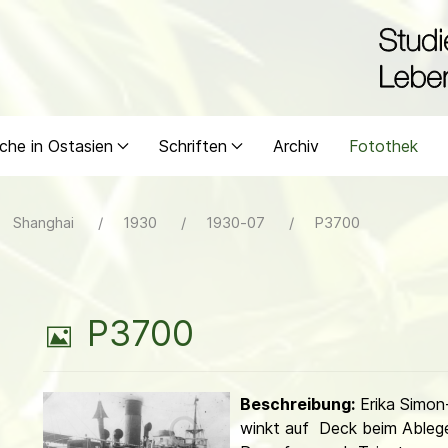
che in Ostasien
Schriften
Archiv
Fotothek
Shanghai
1930
1930-07
P3700
B
P3700
i
Beschreibung:
Erika Simon
l
winkt auf Deck beim Ableg