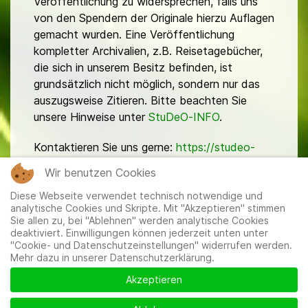
Veröffentlichung zu widersprechen, falls uns
von den Spendern der Originale hierzu Auflagen
gemacht wurden. Eine Veröffentlichung
kompletter Archivalien, z.B. Reisetagebücher,
die sich in unserem Besitz befinden, ist
grundsätzlich nicht möglich, sondern nur das
auszugsweise Zitieren. Bitte beachten Sie
unsere Hinweise unter
StuDeO-INFO
.
Kontaktieren Sie uns gerne:
https://studeo-
ostasiendeutsche.de/ueberuns/kontakt
Wir benutzen Cookies
Diese Webseite verwendet technisch notwendige und
analytische Cookies und Skripte. Mit "Akzeptieren" stimmen
Sie allen zu, bei "Ablehnen" werden analytische Cookies
deaktiviert. Einwilligungen können jederzeit unten unter
"Cookie- und Datenschutzeinstellungen" widerrufen werden.
Mehr dazu in unserer Datenschutzerklärung.
Mitglieder
|
Impressum
|
Datenschutzerklärung
|
Cookie-
und Datenschutzeinstellungen
Akzeptieren