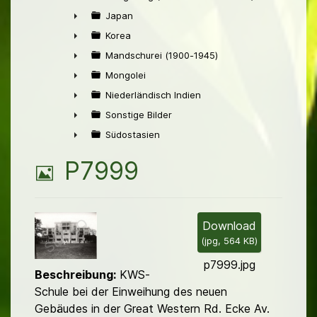
►
Japan
►
Korea
►
Mandschurei (1900-1945)
►
Mongolei
►
Niederländisch Indien
►
Sonstige Bilder
►
Südostasien
►
B
P7999
i
l
Download
(
jpg,
564 KB
)
d
p7999.jpg
Beschreibung:
KWS-
Schule bei der Einweihung des neuen
Gebäudes in der Great Western Rd. Ecke Av.