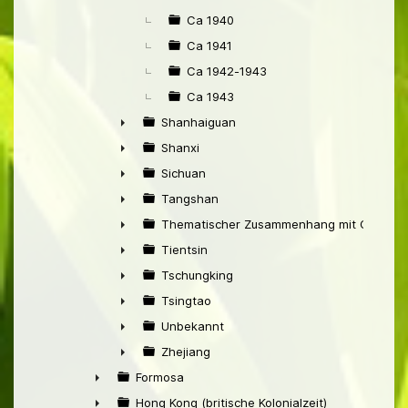
Ca 1940
Ca 1941
Ca 1942-1943
Ca 1943
Shanhaiguan
►
Shanxi
►
Sichuan
►
Tangshan
►
Thematischer Zusammenhang mit China
►
Tientsin
►
Tschungking
►
Tsingtao
►
Unbekannt
►
Zhejiang
►
Formosa
►
Hong Kong (britische Kolonialzeit)