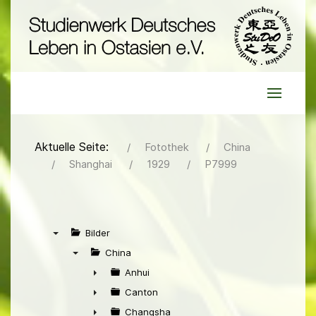
Aktuelle Seite:
Fotothek
China
Shanghai
1929
P7999
Bilder
▼
China
▼
Anhui
►
Canton
►
Changsha