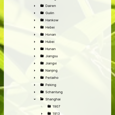
►
Dairen
►
Guilin
►
Hankow
►
Hebei
►
Honan
►
Hubei
►
Hunan
►
Jiangsu
►
Jiangxi
►
Nanjing
►
Peitaiho
►
Peking
►
Schantung
►
Shanghai
▼
1907
1913