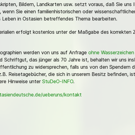
ripten, Bildern, Landkarten usw. setzt voraus, daß Sie uns 
or, wenn Sie einen familienhistorischen oder wissenschaftlic
es Leben in Ostasien betreffendes Thema bearbeiten.
erialien erfolgt kostenlos unter der Maßgabe des korrekten 
Fotographien werden von uns auf Anfrage
ohne Wasserzeichen
Schriftgut, das jünger als 70 Jahre ist, behalten wir uns ins
ffentlichung zu widersprechen, falls uns von den Spendern d
z.B. Reisetagebücher, die sich in unserem Besitz befinden, is
sere Hinweise unter
StuDeO-INFO
.
stasiendeutsche.de/ueberuns/kontakt