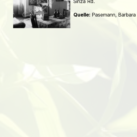
Sinza Rd.
d
Quelle:
Pasemann, Barbara