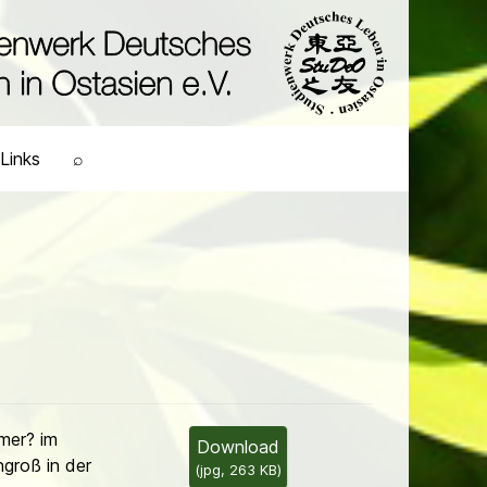
Links
⌕
mer? im
Download
groß in der
(
jpg,
263 KB
)