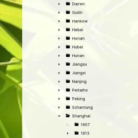
►
Dairen
►
Guilin
►
Hankow
►
Hebei
►
Honan
►
Hubei
►
Hunan
►
Jiangsu
►
Jiangxi
►
Nanjing
►
Peitaiho
►
Peking
►
Schantung
►
Shanghai
▼
1907
1913