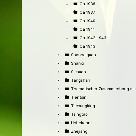
Ca 1936
Ca 1937
Ca 1940
Ca 1941
Ca 1942-1943
Ca 1943
Shanhaiguan
►
Shanxi
►
Sichuan
►
Tangshan
►
Thematischer Zusammenhang mit
►
Tientsin
►
Tschungking
►
Tsingtao
►
Unbekannt
►
Zhejiang