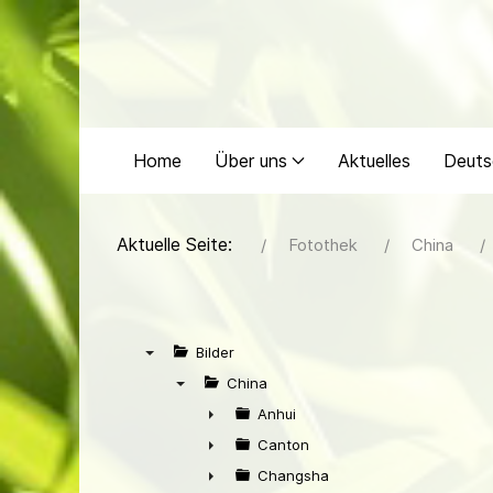
Home
Über uns
Aktuelles
Deuts
Aktuelle Seite:
Fotothek
China
Bilder
▼
China
▼
Anhui
►
Canton
►
Changsha