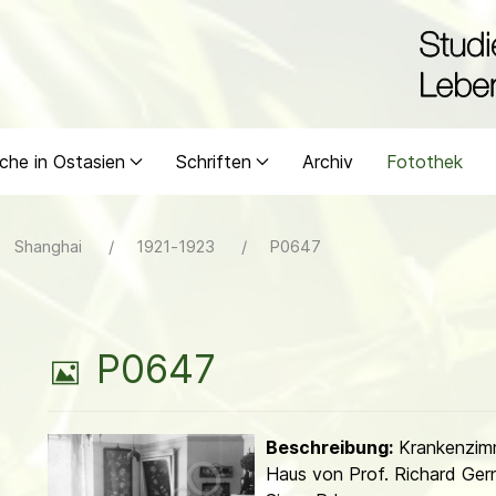
che in Ostasien
Schriften
Archiv
Fotothek
Shanghai
1921-1923
P0647
B
P0647
i
Beschreibung:
Krankenzim
l
Haus von Prof. Richard Gern