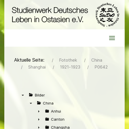
Aktuelle Seite:
Fotothek
China
Shanghai
1921-1923
P0642
Bilder
▼
China
▼
Anhui
►
Canton
►
Changsha