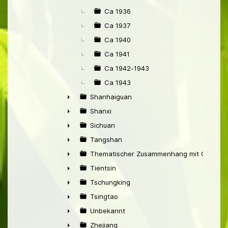
Ca 1936
Ca 1937
Ca 1940
Ca 1941
Ca 1942-1943
Ca 1943
Shanhaiguan
►
Shanxi
►
Sichuan
►
Tangshan
►
Thematischer Zusammenhang mit China
►
Tientsin
►
Tschungking
►
Tsingtao
►
Unbekannt
►
Zhejiang