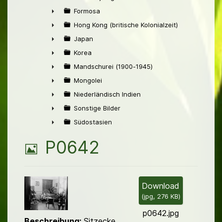
►
Formosa
►
Hong Kong (britische Kolonialzeit)
►
Japan
►
Korea
►
Mandschurei (1900-1945)
►
Mongolei
►
Niederländisch Indien
►
Sonstige Bilder
►
Südostasien
►
B
P0642
i
l
Download
(
jpg,
276 KB
)
d
p0642.jpg
Beschreibung:
Sitzecke