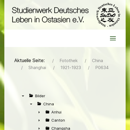
Aktuelle Seite:
Fotothek
China
Shanghai
1921-1923
P0634
Bilder
▼
China
▼
Anhui
►
Canton
►
Changsha