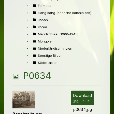
►
Formosa
►
Hong Kong (britische Kolonialzeit)
►
Japan
►
Korea
►
Mandschurei (1900-1945)
►
Mongolei
►
Niederländisch Indien
►
Sonstige Bilder
►
Südostasien
►
B
P0634
i
l
Download
(
jpg,
369 KB
)
d
p0634.jpg