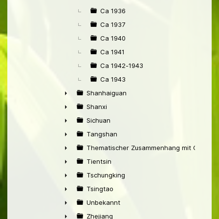
Ca 1936
Ca 1937
Ca 1940
Ca 1941
Ca 1942-1943
Ca 1943
Shanhaiguan
►
Shanxi
►
Sichuan
►
Tangshan
►
Thematischer Zusammenhang mit China
►
Tientsin
►
Tschungking
►
Tsingtao
►
Unbekannt
►
Zhejiang