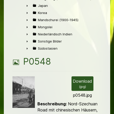
►
Japan
►
Korea
►
Mandschurei (1900-1945)
►
Mongolei
►
Niederländisch Indien
►
Sonstige Bilder
►
Südostasien
►
B
P0548
i
l
Download
(
jpg
)
d
p0548.jpg
Beschreibung:
Nord-Szechuan
Road mit chinesischen Häusern,