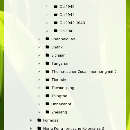
Ca 1940
Ca 1941
Ca 1942-1943
Ca 1943
Shanhaiguan
►
Shanxi
►
Sichuan
►
Tangshan
►
Thematischer Zusammenhang mit China
►
Tientsin
►
Tschungking
►
Tsingtao
►
Unbekannt
►
Zhejiang
►
Formosa
►
Hong Kong (britische Kolonialzeit)