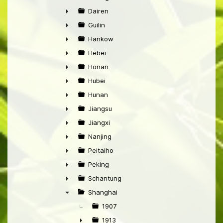
►
Dairen
►
Guilin
►
Hankow
►
Hebei
►
Honan
►
Hubei
►
Hunan
►
Jiangsu
►
Jiangxi
►
Nanjing
►
Peitaiho
►
Peking
►
Schantung
►
Shanghai
▼
1907
1913