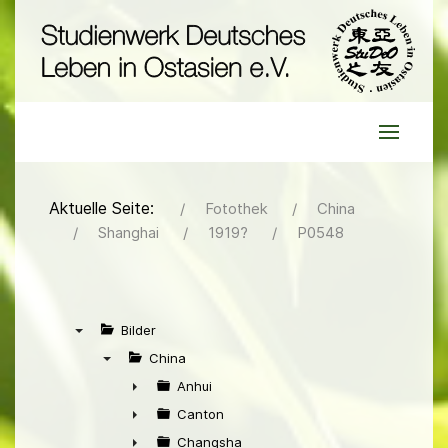
Aktuelle Seite:
Fotothek
China
Shanghai
1919?
P0548
Bilder
▼
China
▼
Anhui
►
Canton
►
Changsha