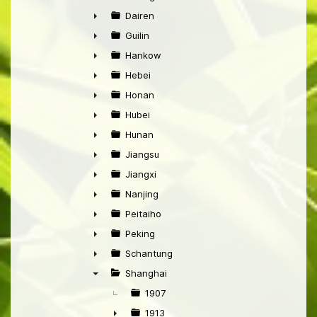
►
Dairen
►
Guilin
►
Hankow
►
Hebei
►
Honan
►
Hubei
►
Hunan
►
Jiangsu
►
Jiangxi
►
Nanjing
►
Peitaiho
►
Peking
►
Schantung
►
Shanghai
▼
1907
1913