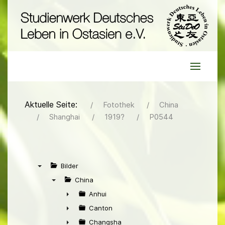
Aktuelle Seite:
Fotothek
China
Shanghai
1919?
P0544
Bilder
▼
China
▼
Anhui
►
Canton
►
Changsha