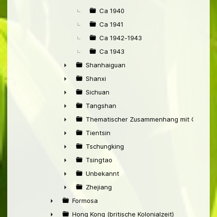
Ca 1940
Ca 1941
Ca 1942-1943
Ca 1943
Shanhaiguan
►
Shanxi
►
Sichuan
►
Tangshan
►
Thematischer Zusammenhang mit China
►
Tientsin
►
Tschungking
►
Tsingtao
►
Unbekannt
►
Zhejiang
►
Formosa
►
Hong Kong (britische Kolonialzeit)