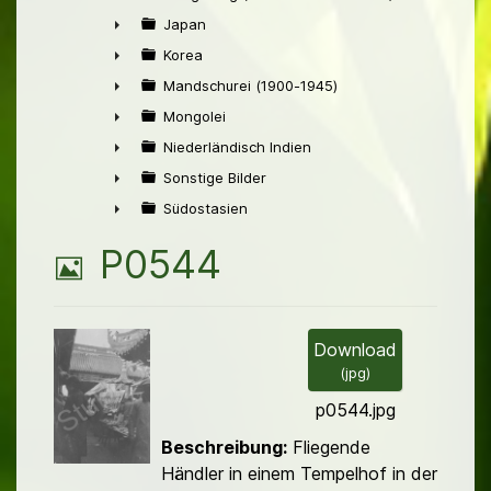
►
Japan
►
Korea
►
Mandschurei (1900-1945)
►
Mongolei
►
Niederländisch Indien
►
Sonstige Bilder
►
Südostasien
►
B
P0544
i
l
Download
(
jpg
)
d
p0544.jpg
Beschreibung:
Fliegende
Händler in einem Tempelhof in der