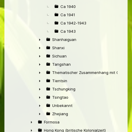
Ca 1940
Ca 1941
Ca 1942-1943
Ca 1943
Shanhaiguan
►
Shanxi
►
Sichuan
►
Tangshan
►
Thematischer Zusammenhang mit China
►
Tientsin
►
Tschungking
►
Tsingtao
►
Unbekannt
►
Zhejiang
►
Formosa
►
Hong Kong (britische Kolonialzeit)