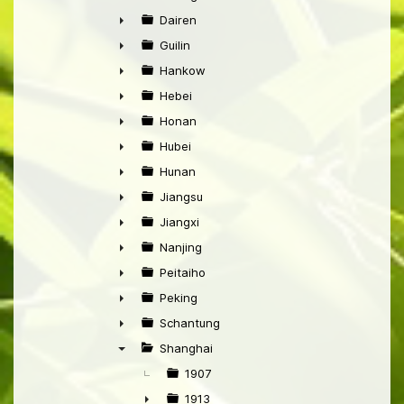
►
Dairen
►
Guilin
►
Hankow
►
Hebei
►
Honan
►
Hubei
►
Hunan
►
Jiangsu
►
Jiangxi
►
Nanjing
►
Peitaiho
►
Peking
►
Schantung
►
Shanghai
▼
1907
1913