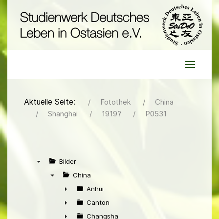
Aktuelle Seite:
Fotothek
China
Shanghai
1919?
P0531
Bilder
▼
China
▼
Anhui
►
Canton
►
Changsha