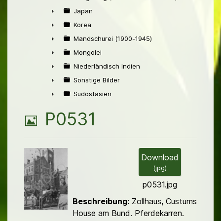
►
Japan
►
Korea
►
Mandschurei (1900-1945)
►
Mongolei
►
Niederländisch Indien
►
Sonstige Bilder
►
Südostasien
►
B
P0531
i
l
Download
(
jpg
)
d
p0531.jpg
Beschreibung:
Zollhaus, Custums
House am Bund. Pferdekarren.