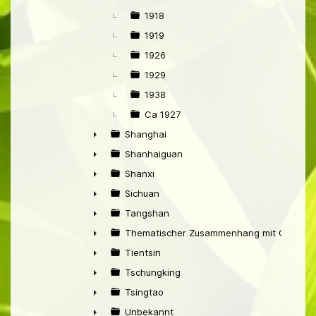
1918
1919
1926
1929
1938
Ca 1927
Shanghai
►
Shanhaiguan
►
Shanxi
►
Sichuan
►
Tangshan
►
Thematischer Zusammenhang mit China
►
Tientsin
►
Tschungking
►
Tsingtao
►
Unbekannt