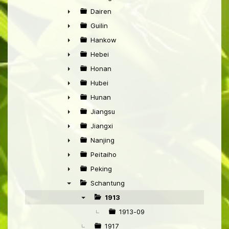
►
Dairen
►
Guilin
►
Hankow
►
Hebei
►
Honan
►
Hubei
►
Hunan
►
Jiangsu
►
Jiangxi
►
Nanjing
►
Peitaiho
►
Peking
►
Schantung
▼
1913
▼
1913-09
1917