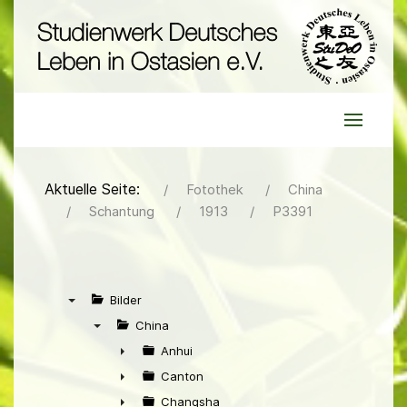
Aktuelle Seite:
Fotothek
China
Schantung
1913
P3391
Bilder
▼
China
▼
Anhui
►
Canton
►
Changsha