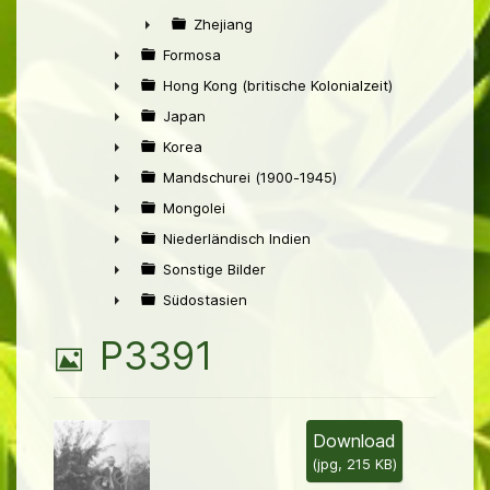
►
Zhejiang
►
Formosa
►
Hong Kong (britische Kolonialzeit)
►
Japan
►
Korea
►
Mandschurei (1900-1945)
►
Mongolei
►
Niederländisch Indien
►
Sonstige Bilder
►
Südostasien
►
B
P3391
i
l
Download
(
jpg,
215 KB
)