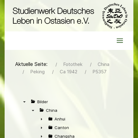
Aktuelle Seite:
Fotothek
China
Peking
Ca 1942
P5357
Bilder
▼
China
▼
Anhui
►
Canton
►
Changsha