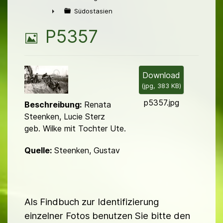
►
Südostasien
►
B
P5357
i
l
Download
(
jpg,
383 KB
)
d
p5357.jpg
Beschreibung:
Renata
Steenken, Lucie Sterz
geb. Wilke mit Tochter Ute.
Quelle:
Steenken, Gustav
Als Findbuch zur Identifizierung
einzelner Fotos benutzen Sie bitte den