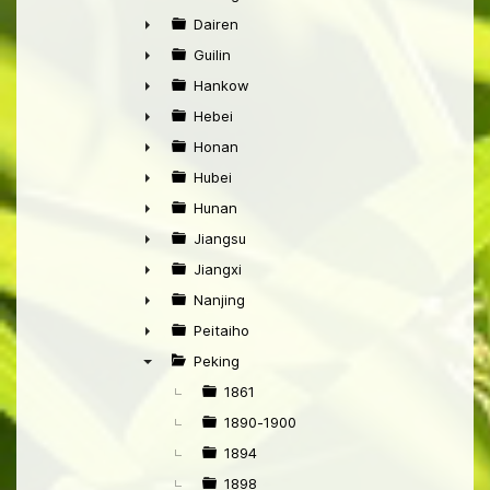
►
Dairen
►
Guilin
►
Hankow
►
Hebei
►
Honan
►
Hubei
►
Hunan
►
Jiangsu
►
Jiangxi
►
Nanjing
►
Peitaiho
►
Peking
▼
1861
1890-1900
1894
1898