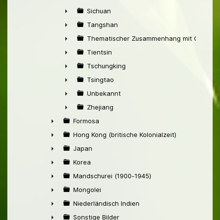
►
Sichuan
►
Tangshan
►
Thematischer Zusammenhang mit China
►
Tientsin
►
Tschungking
►
Tsingtao
►
Unbekannt
►
Zhejiang
►
Formosa
►
Hong Kong (britische Kolonialzeit)
►
Japan
►
Korea
►
Mandschurei (1900-1945)
►
Mongolei
►
Niederländisch Indien
►
Sonstige Bilder