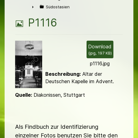
►
Südostasien
►
B
P1116
i
l
Download
(
jpg,
197 KB
)
d
p1116.jpg
Beschreibung:
Altar der
Deutschen Kapelle im Advent.
Quelle:
Diakonissen, Stuttgart
Als Findbuch zur Identifizierung
einzelner Fotos benutzen Sie bitte den