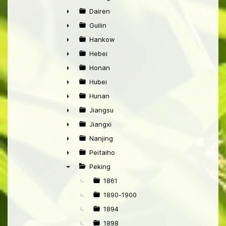
►
Dairen
►
Guilin
►
Hankow
►
Hebei
►
Honan
►
Hubei
►
Hunan
►
Jiangsu
►
Jiangxi
►
Nanjing
►
Peitaiho
►
Peking
▼
1861
1890-1900
1894
1898