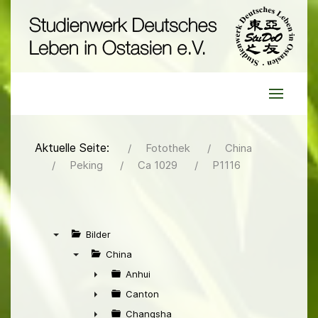
Aktuelle Seite:
Fotothek
China
Peking
Ca 1029
P1116
Bilder
▼
China
▼
Anhui
►
Canton
►
Changsha