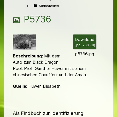
►
Südostasien
►
B
P5736
i
l
Download
(
jpg,
260 KB
)
d
p5736.jpg
Beschreibung:
Mit dem
Auto zum Black Dragon
Pool. Prof. Günther Huwer mit seinem
chinesischen Chauffeur und der Amah.
Quelle:
Huwer, Elisabeth
Als Findbuch zur Identifizierung