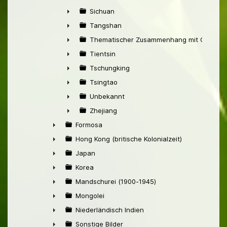
►
Sichuan
►
Tangshan
►
Thematischer Zusammenhang mit China
►
Tientsin
►
Tschungking
►
Tsingtao
►
Unbekannt
►
Zhejiang
►
Formosa
►
Hong Kong (britische Kolonialzeit)
►
Japan
►
Korea
►
Mandschurei (1900-1945)
►
Mongolei
►
Niederländisch Indien
►
Sonstige Bilder