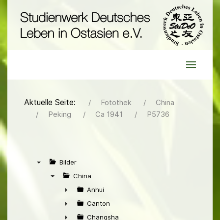
Aktuelle Seite:
Fotothek
China
Peking
Ca 1941
P5736
Bilder
▼
China
▼
Anhui
►
Canton
►
Changsha