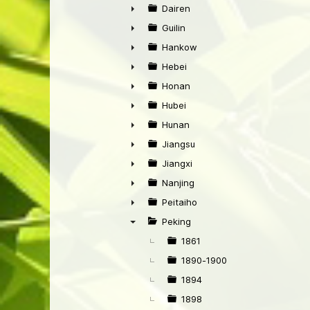
►
Dairen
►
Guilin
►
Hankow
►
Hebei
►
Honan
►
Hubei
►
Hunan
►
Jiangsu
►
Jiangxi
►
Nanjing
►
Peitaiho
►
Peking
▼
1861
1890-1900
1894
1898