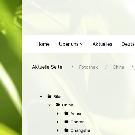
Home
Über uns
Aktuelles
Deuts
Aktuelle Seite:
Fotothek
China
Bilder
▼
China
▼
Anhui
►
Canton
►
Changsha