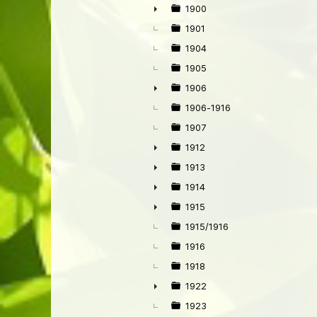
1900
►
1901
1904
1905
1906
►
1906-1916
1907
1912
►
1913
►
1914
►
1915
►
1915/1916
1916
1918
1922
►
1923