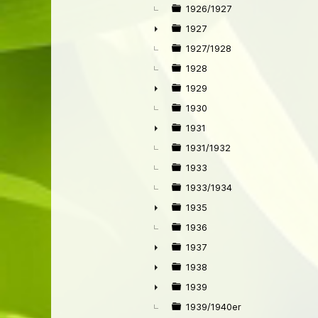
1926/1927
1927
►
1927/1928
1928
1929
►
1930
1931
►
1931/1932
1933
1933/1934
1935
►
1936
1937
►
1938
►
1939
►
1939/1940er