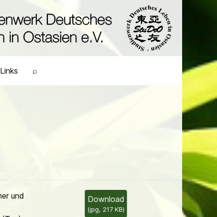
Links
⌕
mer und
Download
(
jpg,
217 KB
)