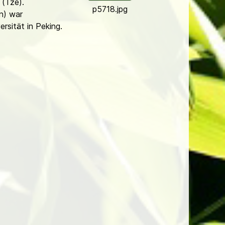
(Tze).
p5718.jpg
n) war
ersität in Peking.