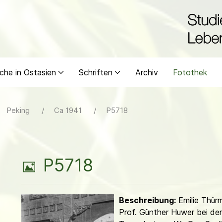
che in Ostasien
Schriften
Archiv
Fotothek
Peking
Ca 1941
P5718
B
P5718
i
Beschreibung:
Emilie Thür
l
Prof. Günther Huwer bei der