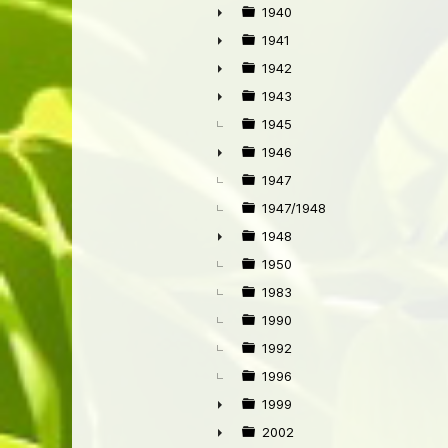
1940
►
1941
►
1942
►
1943
►
1945
1946
►
1947
1947/1948
1948
►
1950
1983
1990
1992
1996
1999
►
2002