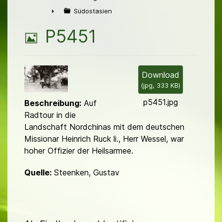
►
Südostasien
►
B
P5451
i
l
Download
(
jpg,
333 KB
)
d
p5451.jpg
Beschreibung:
Auf
Radtour in die
Landschaft Nordchinas mit dem deutschen
Missionar Heinrich Ruck li., Herr Wessel, war
hoher Offizier der Heilsarmee.
Quelle:
Steenken, Gustav