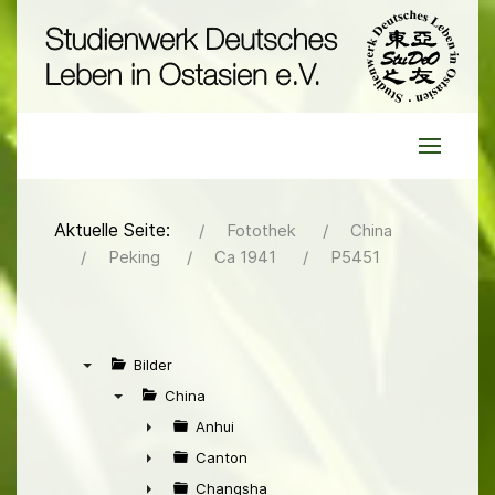
Aktuelle Seite:
Fotothek
China
Peking
Ca 1941
P5451
Bilder
▼
China
▼
Anhui
►
Canton
►
Changsha