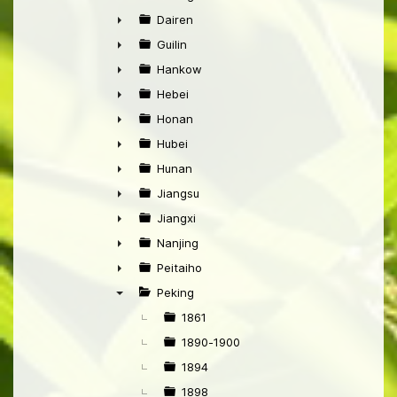
►
Dairen
►
Guilin
►
Hankow
►
Hebei
►
Honan
►
Hubei
►
Hunan
►
Jiangsu
►
Jiangxi
►
Nanjing
►
Peitaiho
►
Peking
▼
1861
1890-1900
1894
1898