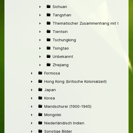
►
Sichuan
►
Tangshan
►
Thematischer Zusammenhang mit China
►
Tientsin
►
Tschungking
►
Tsingtao
►
Unbekannt
►
Zhejiang
►
Formosa
►
Hong Kong (britische Kolonialzeit)
►
Japan
►
Korea
►
Mandschurei (1900-1945)
►
Mongolei
►
Niederländisch Indien
►
Sonstige Bilder