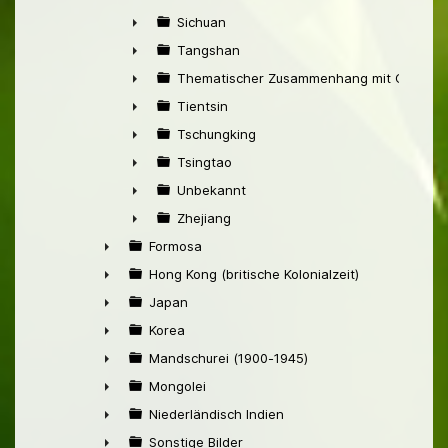
►
Sichuan
►
Tangshan
►
Thematischer Zusammenhang mit China
►
Tientsin
►
Tschungking
►
Tsingtao
►
Unbekannt
►
Zhejiang
►
Formosa
►
Hong Kong (britische Kolonialzeit)
►
Japan
►
Korea
►
Mandschurei (1900-1945)
►
Mongolei
►
Niederländisch Indien
►
Sonstige Bilder