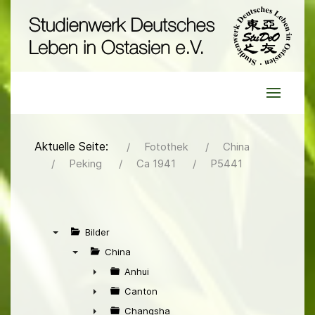
Aktuelle Seite:
Fotothek
China
Peking
Ca 1941
P5441
Bilder
▼
China
▼
Anhui
►
Canton
►
Changsha