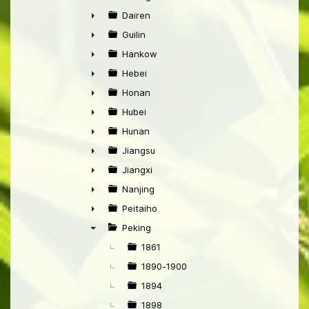
►
Dairen
►
Guilin
►
Hankow
►
Hebei
►
Honan
►
Hubei
►
Hunan
►
Jiangsu
►
Jiangxi
►
Nanjing
►
Peitaiho
►
Peking
▼
1861
1890-1900
1894
1898