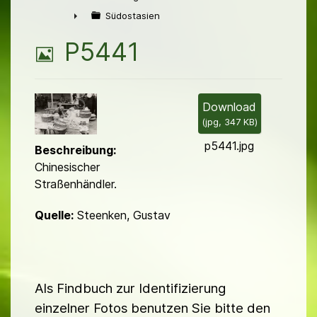
►
Südostasien
►
B
P5441
i
l
Download
(
jpg,
347 KB
)
d
p5441.jpg
Beschreibung:
Chinesischer
Straßenhändler.
Quelle:
Steenken, Gustav
Als Findbuch zur Identifizierung
einzelner Fotos benutzen Sie bitte den