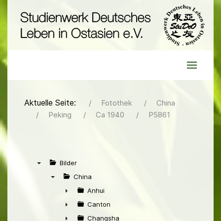
Aktuelle Seite:
Fotothek
China
Peking
Ca 1940
P5861
Bilder
▼
China
▼
Anhui
►
Canton
►
Changsha