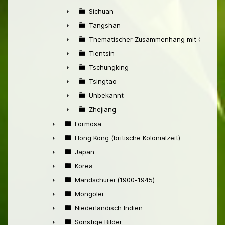
►
Sichuan
►
Tangshan
►
Thematischer Zusammenhang mit China
►
Tientsin
►
Tschungking
►
Tsingtao
►
Unbekannt
►
Zhejiang
►
Formosa
►
Hong Kong (britische Kolonialzeit)
►
Japan
►
Korea
►
Mandschurei (1900-1945)
►
Mongolei
►
Niederländisch Indien
►
Sonstige Bilder