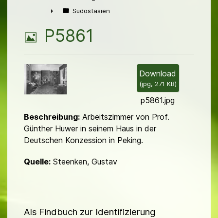
►
Südostasien
►
B
P5861
i
l
Download
(
jpg,
271 KB
)
d
p5861.jpg
Beschreibung:
Arbeitszimmer von Prof.
Günther Huwer in seinem Haus in der
Deutschen Konzession in Peking.
Quelle:
Steenken, Gustav
Als Findbuch zur Identifizierung