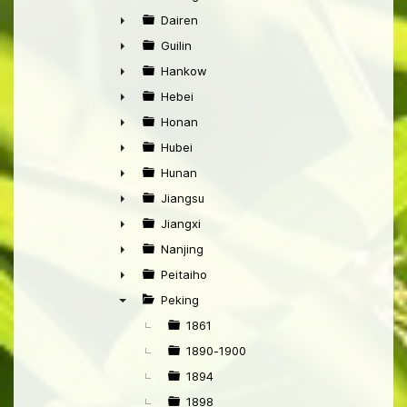
►
Dairen
►
Guilin
►
Hankow
►
Hebei
►
Honan
►
Hubei
►
Hunan
►
Jiangsu
►
Jiangxi
►
Nanjing
►
Peitaiho
►
Peking
▼
1861
1890-1900
1894
1898