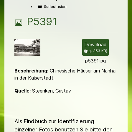
►
Südostasien
►
B
P5391
i
l
Download
(
jpg,
353 KB
)
d
p5391.jpg
Beschreibung:
Chinesische Häuser am Nanhai
in der Kaiserstadt.
Quelle:
Steenken, Gustav
Als Findbuch zur Identifizierung
einzelner Fotos benutzen Sie bitte den