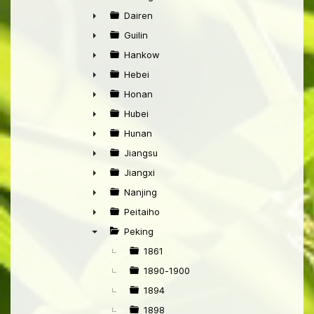
►
Dairen
►
Guilin
►
Hankow
►
Hebei
►
Honan
►
Hubei
►
Hunan
►
Jiangsu
►
Jiangxi
►
Nanjing
►
Peitaiho
►
Peking
▼
1861
1890-1900
1894
1898