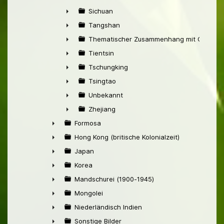
►
Sichuan
►
Tangshan
►
Thematischer Zusammenhang mit China
►
Tientsin
►
Tschungking
►
Tsingtao
►
Unbekannt
►
Zhejiang
►
Formosa
►
Hong Kong (britische Kolonialzeit)
►
Japan
►
Korea
►
Mandschurei (1900-1945)
►
Mongolei
►
Niederländisch Indien
►
Sonstige Bilder