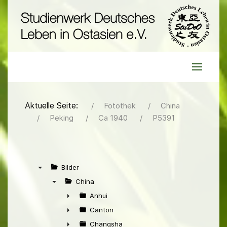
Aktuelle Seite:
Fotothek
China
Peking
Ca 1940
P5391
Bilder
▼
China
▼
Anhui
►
Canton
►
Changsha